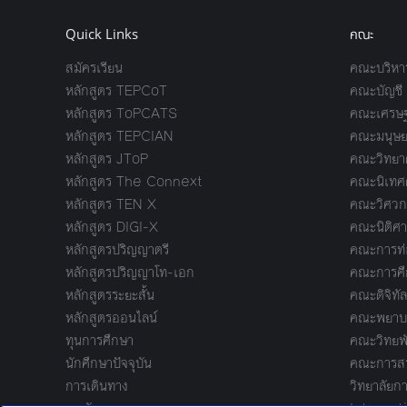
Quick Links
คณะ
สมัครเรียน
คณะบริหาร
หลักสูตร TEPCoT
คณะบัญชี
หลักสูตร ToPCATS
คณะเศรษฐ
หลักสูตร TEPCIAN
คณะมนุษย
หลักสูตร JToP
คณะวิทยาศ
หลักสูตร The Connext
คณะนิเทศ
หลักสูตร TEN X
คณะวิศวก
หลักสูตร DIGI-X
คณะนิติศา
หลักสูตรปริญญาตรี
คณะการท่อ
หลักสูตรปริญญาโท-เอก
คณะการศึ
หลักสูตรระยะสั้น
คณะดิจิทัล
หลักสูตรออนไลน์
คณะพยาบา
ทุนการศึกษา
คณะวิทยพ
นักศึกษาปัจจุบัน
คณะการสร้
การเดินทาง
วิทยาลัยกา