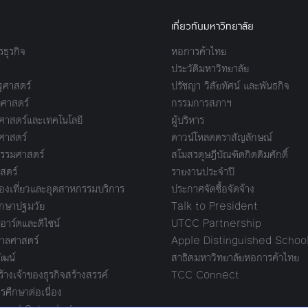
เกี่ยวกับมหาวิทยาลัย
ธุรกิจ
หอการค้าไทย
ประวัติมหาวิทยาลัย
ศาสตร์
ปรัชญา วิสัยทัศน์ และพันธกิจ
ศาสตร์
กรรมการสภาฯ
าสตร์และเทคโนโลยี
ผู้บริหาร
ศาสตร์
ดาวน์โหลดตราสัญลักษณ์
รรมศาสตร์
สโมสรดุษฎีบัณฑิตกิตติมศักดิ์
สตร์
รายงานประจำปี
งเที่ยวและอุตสาหกรรมบริการ
ประกาศจัดซื้อจัดจ้าง
กษาปฐมวัย
Talk to President
อาร์ตและดีไซน์
UTCC Partnership
ลศาสตร์
Apple Distinguished Schoo
ัฒน์
สาธิตมหาวิทยาลัยหอการค้าไทย
างเจ้าของธุรกิจสร้างสรรค์
TCC Connect
รศึกษาต่อเนื่อง