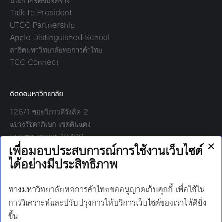
ประกาศจัดซื้อจัดจ้าง
Talk to President
UTCC Partnership
Apple Distinguished School
สาธิตมหาวิทยาลัยหอการค้าไทย
TCC Connect
ติดต่อมหาวิทยาลัย
126/1 ซอยวิภาวดีรังสิต 2
แขวงรัชดาภิเษก เขตดินแดง
กรุงเทพมหานคร 10400
โทร:
02-697-6000
เวลาทำการ:
8.30 - 17.00