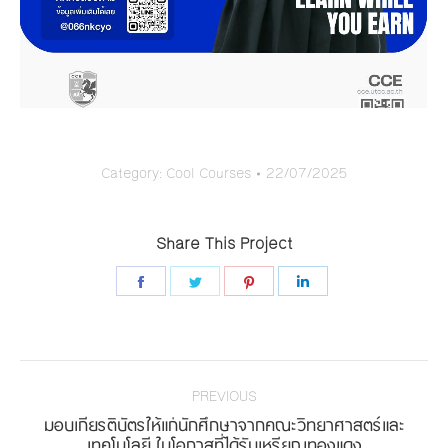
Category:
Cool Courses
22/07/2025
Share This Project
Share
Share
Share
Share
on
on
on
on
Facebook
Twitter
Pinterest
LinkedIn
Project
navigation
PREVIOUS
มอบเกียรติบัตรให้แก่นักศึกษาจากคณะวิทยาศาสตร์และ
Previous
เทคโนโลยี ในโอกาสที่ได้รับเหรียญทองแดง