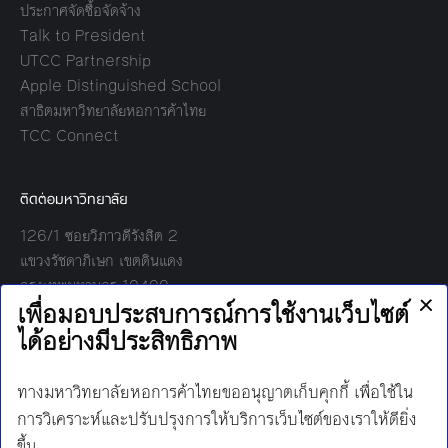
ประกาศจัดซื้อจัดจ้าง
Talk to President
UTCC Partnership
Apple Distinguished School
สาธิตมหาวิทยาลัยหอการค้าไทย
TCC Connect
ติดต่อมหาวิทยาลัย
126/1 ซอยวิภาวดีรังสิต 2
แขวงรัชดาภิเษก เขตดินแดง
กรุงเทพมหานคร 10400
โทร:
02-697-6000
เวลาทำการ:
8.30 - 17.00