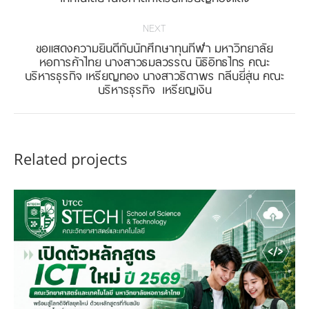
project:
NEXT
ขอแสดงความยินดีกับนักศึกษาทุนกีฬา มหาวิทยาลัย
หอการค้าไทย นางสาวธมลวรรณ นิธิอิทธไกร คณะ
Next
บริหารธุรกิจ เหรียญทอง นางสาวธิดาพร กลีบยี่สุ่น คณะ
project:
บริหารธุรกิจ เหรียญเงิน
Related projects