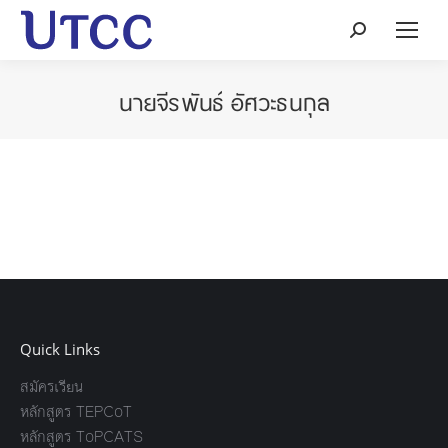
Search:
นายจีรพันธ์ อัศวะธนกุล
Quick Links
สมัครเรียน
หลักสูตร TEPCoT
หลักสูตร ToPCATS