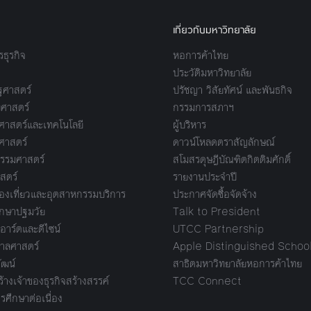
เกี่ยวกับมหาวิทยาลัย
ธุรกิจ
หอการค้าไทย
ประวัติมหาวิทยาลัย
ศาสตร์
ปรัชญา วิสัยทัศน์ และพันธกิจ
ศาสตร์
กรรมการสภาฯ
าสตร์และเทคโนโลยี
ผู้บริหาร
ศาสตร์
ดาวน์โหลดตราสัญลักษณ์
รรมศาสตร์
สโมสรดุษฎีบัณฑิตกิตติมศักดิ์
สตร์
รายงานประจำปี
งเที่ยวและอุตสาหกรรมบริการ
ประกาศจัดซื้อจัดจ้าง
กษาปฐมวัย
Talk to President
อาร์ตและดีไซน์
UTCC Partnership
ลศาสตร์
Apple Distinguished Schoo
ัฒน์
สาธิตมหาวิทยาลัยหอการค้าไทย
างเจ้าของธุรกิจสร้างสรรค์
TCC Connect
รศึกษาต่อเนื่อง