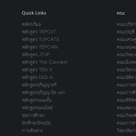
Quick Links
คณะ
สมัครเรียน
คณะบริหาร
หลักสูตร TEPCoT
คณะบัญชี
หลักสูตร ToPCATS
คณะเศรษฐ
หลักสูตร TEPCIAN
คณะมนุษย
หลักสูตร JToP
คณะวิทยาศ
หลักสูตร The Connext
คณะนิเทศ
หลักสูตร TEN X
คณะวิศวก
หลักสูตร DIGI-X
คณะนิติศา
หลักสูตรปริญญาตรี
คณะการท่อ
หลักสูตรปริญญาโท-เอก
คณะการศึ
หลักสูตรระยะสั้น
คณะดิจิทัล
หลักสูตรออนไลน์
คณะพยาบา
ทุนการศึกษา
คณะวิทยพ
นักศึกษาปัจจุบัน
คณะการสร้
การเดินทาง
วิทยาลัยกา