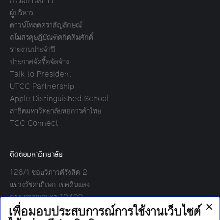
กรรมการสภาฯ
ผู้บริหาร
ดาวน์โหลดตราสัญลักษณ์
สโมสรดุษฎีบัณฑิตกิตติมศักดิ์
รายงานประจำปี
ประกาศจัดซื้อจัดจ้าง
Talk to President
UTCC Partnership
Apple Distinguished School
สาธิตมหาวิทยาลัยหอการค้าไทย
TCC Connect
ติดต่อมหาวิทยาลัย
126/1 ซอยวิภาวดีรังสิต 2
แขวงรัชดาภิเษก เขตดินแดง
กรุงเทพมหานคร 10400
โทร: