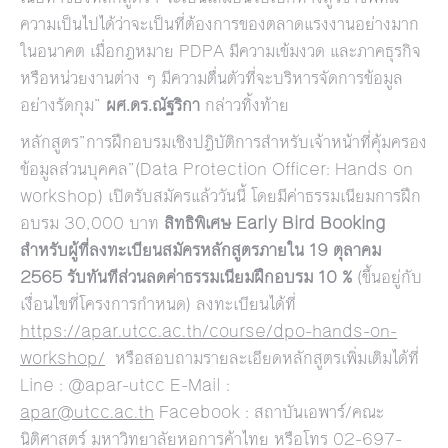
ความเป็นไปได้ว่าจะเป็นที่ต้องการของตลาดแรงงานอย่างมาก
ในอนาคต เมื่อกฎหมาย PDPA มีความเข้มงวด และภาคธุรกิจ
หรือหน่วยงานต่าง ๆ มีความตื่นตัวที่จะบริหารจัดการข้อมูล
อย่างรัดกุม”
ผศ
.
ดร
.
ณัฐริกา
กล่าวทิ้งท้าย
หลักสูตร”การฝึกอบรมเชิงปฎิบัติการสำหรับเจ้าหน้าที่คุ้มครอง
ข้อมูลส่วนบุคคล”(Data Protection Officer: Hands on
workshop) เปิดรับสมัครแล้ววันนี้ โดยมีค่าธรรมเนียมการฝึก
อบรม 30,000 บาท
สิทธิพิเศษ
Early Bird Booking
สำหรับผู้ที่ลงทะเบียนสมัครหลักสูตรภายใน
19
ตุลาคม
2565
รับทันทีส่วนลดค่าธรรมเนียมฝึกอบรม
10 %
(ขึ้นอยู่กับ
เงื่อนไขที่โครงการกำหนด) ลงทะเบียนได้ที่
https://apar.utcc.ac.th/course/dpo-hands-on-
workshop/
หรือสอบถามรายละเอียดหลักสูตรเพิ่มเติมได้ที่
Line : @apar-utcc E-Mail :
apar@utcc.ac.th
Facebook : สถาบันเอพาร์/คณะ
นิติศาสตร์ มหาวิทยาลัยหอการค้าไทย หรือโทร 02-697-