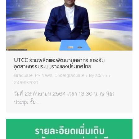
UTCC ร่วมผลิตและพัฒนาบุคลากร รองรับ
อุตสาหกรรมระบบรางของประเทศไทย
Graduate
,
PR News
,
Undergraduate
By
admin
24/09/2021
วันที่ 23 กันยายน 2564 เวลา 13.30 น. ณ ห้อง
ประชุม ชั้น …