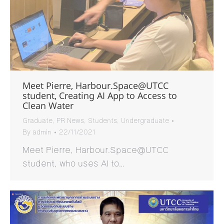
Meet Pierre, Harbour.Space@UTCC
student, Creating AI App to Access to
Clean Water
Graduate
,
PR News
,
Students
,
Undergraduate
By
admin
22/11/2021
Meet Pierre, Harbour.Space@UTCC
student, who uses AI to…