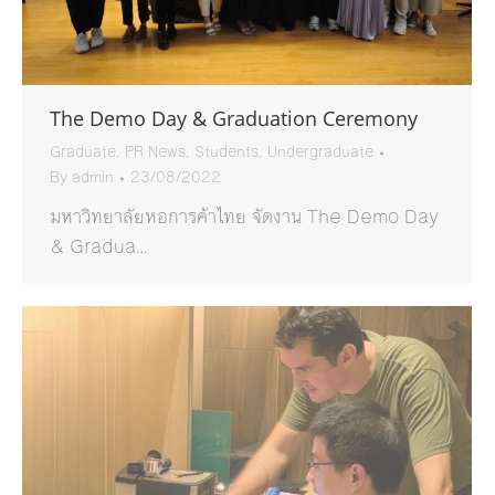
The Demo Day & Graduation Ceremony
Graduate
,
PR News
,
Students
,
Undergraduate
By
admin
23/08/2022
มหาวิทยาลัยหอการค้าไทย จัดงาน The Demo Day
& Gradua…