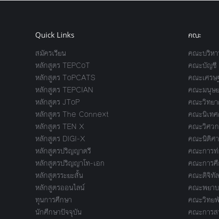
Quick Links
คณะ
สมัครเรียน
คณะบริหาร
หลักสูตร TEPCoT
คณะบัญชี
หลักสูตร ToPCATS
คณะเศรษฐ
หลักสูตร TEPCIAN
คณะมนุษย
หลักสูตร JToP
คณะวิทยาศ
หลักสูตร The Connext
คณะนิเทศ
หลักสูตร TEN X
คณะวิศวก
หลักสูตร DIGI-X
คณะนิติศา
หลักสูตรปริญญาตรี
คณะการท่อ
หลักสูตรปริญญาโท-เอก
คณะการศึ
หลักสูตรระยะสั้น
คณะดิจิทัล
หลักสูตรออนไลน์
คณะพยาบา
ทุนการศึกษา
คณะวิทยพ
นักศึกษาปัจจุบัน
คณะการสร้