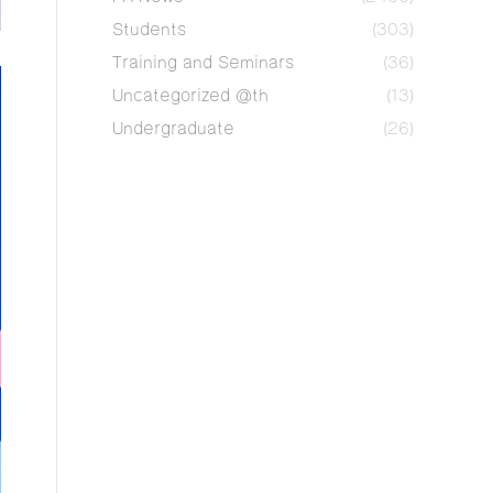
Students
(303)
Training and Seminars
(36)
Uncategorized @th
(13)
Undergraduate
(26)