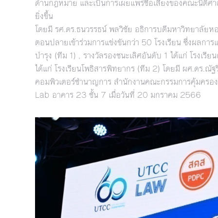
ด้านกฎหมาย และเป็นการเผยแพร่ชื่อเสียงของคณะนิติศาสตร
ยิ่งขึ้น
โดยมี รศ.ดร.ธนวรรธน์ พลวิชัย อธิการบดีมหาวิทยาลัยหอการค
ตอนปลายเข้าร่วมการแข่งขันกว่า 50 โรงเรียน ซึ่งผลการแข
บำรุง (ทีม 1) , รางวัลรองชนะเลิศอันดับ 1 ได้แก่ โรงเร
ได้แก่ โรงเรียนโพธิสารพิทยากร (ทีม 2) โดยมี ผศ.ดร.ณัฐ
คอมพิวเตอร์ชำนาญการ สำนักงานคณะกรรมการคุ้มครองข้อ
Lab อาคาร 23 ชั้น 7 เมื่อวันที่ 20 มกราคม 2566