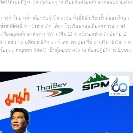
์ให้เป็นที่รู้จักในกลุ่มน้องๆ นักเรียนชั้นมัธยมศึกษาตอนปลายมาก
้าไทย กล่าวต้อนรับผู้เข้าแข่งขัน ทั้งนี้มีนักเรียนชั้นมัธยมศึกษา
่งขันมีดังนี้ รางวัลชนะเลิศ ได้แก่ โรงเรียนดอนเมืองทหารอากาศ
ียนเตรียมอุดมศึกษาพัฒนา รัชดา (ทีม 2) รางวัลรองชนะเลิศอันดับ 2
ริกา แชน คณบดีคณะนิติศาสตร์ และ ดร.สุนทรีย์ ส่งเสริม นักวิชาการ
มูลส่วนบุคคล (สคส.) เป็นผู้มอบรางวัล ณ ห้องปฏิบัติการ Event