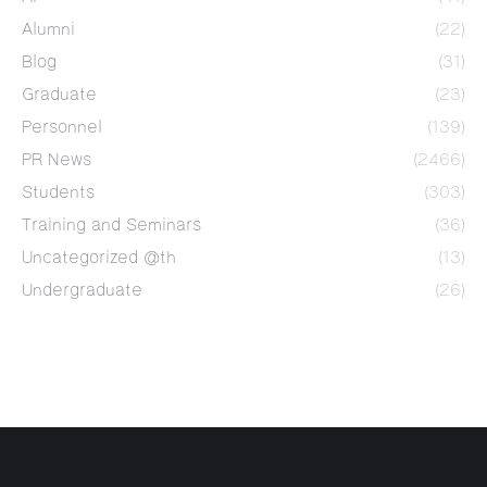
Alumni
(22)
Blog
(31)
Graduate
(23)
Personnel
(139)
PR News
(2466)
Students
(303)
Training and Seminars
(36)
Uncategorized @th
(13)
Undergraduate
(26)