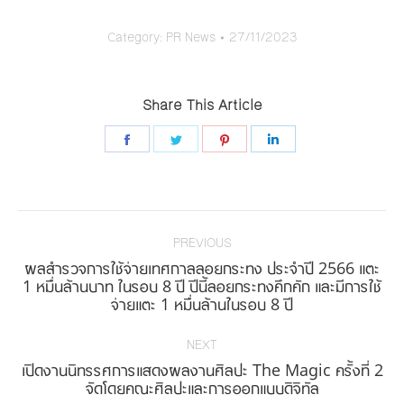
Category:
PR News
27/11/2023
Share This Article
Share
Share
Share
Share
on
on
on
on
Facebook
Twitter
Pinterest
LinkedIn
Post
navigation
PREVIOUS
ผลสำรวจการใช้จ่ายเทศกาลลอยกระทง ประจำปี 2566 แตะ
Previous
1 หมื่นล้านบาท ในรอบ 8 ปี ปีนี้ลอยกระทงคึกคัก และมีการใช้
จ่ายแตะ 1 หมื่นล้านในรอบ 8 ปี
post:
NEXT
เปิดงานนิทรรศการแสดงผลงานศิลปะ The Magic ครั้งที่ 2
Next
จัดโดยคณะศิลปะและการออกแบบดิจิทัล
post: