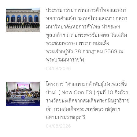
ประธานกรรมการหอการค้าไทยและสภา
หอการค้าแห่งประเทศไทยและนายกสภา
มหาวิทยาลัยหอการค้าไทย นำคณะฯ
ทูลเกล้าฯ ถวายพระพรชัยมงคล วันเฉลิม
พระชนมพรรษา พระบาทสมเด็จ
พระเจ้าอยู่หัว 28 กรกฎาคม 2569 ณ
พระบรมมหาราชวัง
04/08/2026
โครงการ “ค่ายเพาะกล้าพันธุ์เก่งเพลงพื้น
บ้าน” ( New Gen FS ) รุ่นที่ 10 ชิงถ้วย
รางวัลชนะเลิศจากสมเด็จพระกนิษฐาธิราช
เจ้า กรมสมเด็จพระเทพรัตนราชสุดาฯ
สยามบรมราชกุมารี
04/08/2026