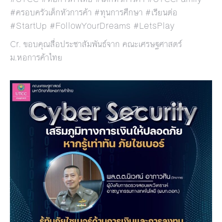
#ครอบครัวเด็กหัวการค้า #ทุนการศึกษา #เรียนต่อ
#StartUp #FollowYourDreams #LetsPlay
Cr. ขอบคุณสื่อประชาสัมพันธ์จาก คณะเศรษฐศาสตร์
ม.หอการค้าไทย