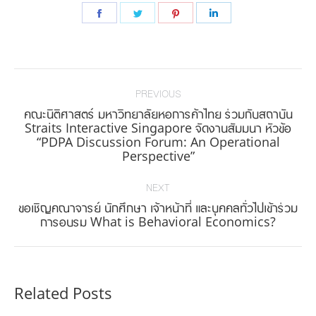
Share
Share
Share
Share
on
on
on
on
Facebook
Twitter
Pinterest
LinkedIn
Post
navigation
PREVIOUS
คณะนิติศาสตร์ มหาวิทยาลัยหอการค้าไทย ร่วมกับสถาบัน
Straits Interactive Singapore จัดงานสัมมนา หัวข้อ
Previous
“PDPA Discussion Forum: An Operational
post:
Perspective”
NEXT
ขอเชิญคณาจารย์ นักศึกษา เจ้าหน้าที่ และบุคคลทั่วไปเข้าร่วม
Next
การอบรม What is Behavioral Economics?
post:
Related Posts