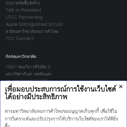
ประกาศจัดซื้อจัดจ้าง
Talk to President
UTCC Partnership
Apple Distinguished School
สาธิตมหาวิทยาลัยหอการค้าไทย
TCC Connect
ติดต่อมหาวิทยาลัย
126/1 ซอยวิภาวดีรังสิต 2
แขวงรัชดาภิเษก เขตดินแดง
กรุงเทพมหานคร 10400
โทร:
02-697-6000
เวลาทำการ:
8.30 - 17.00