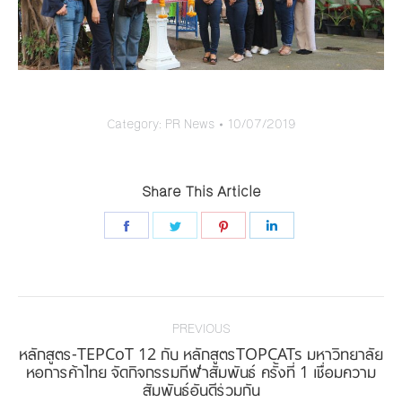
Category:
PR News
10/07/2019
Share This Article
Share
Share
Share
Share
on
on
on
on
Facebook
Twitter
Pinterest
LinkedIn
Post
navigation
PREVIOUS
หลักสูตร-TEPCoT 12 กับ หลักสูตรTOPCATs มหาวิทยาลัย
Previous
หอการค้าไทย จัดกิจกรรมกีฬาสัมพันธ์ ครั้งที่ 1 เชื่อมความ
สัมพันธ์อันดีร่วมกัน
post: