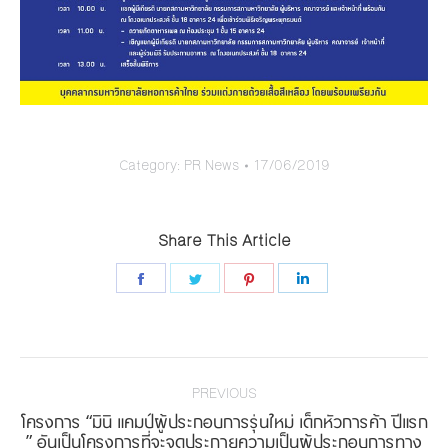
Category:
PR News
17/06/2019
Share This Article
Share
Share
Share
Share
on
on
on
on
Facebook
Twitter
Pinterest
LinkedIn
Post
navigation
PREVIOUS
โครงการ “มินิ แคมป์ผู้ประกอบการรุ่นใหม่ เด็กหัวการค้า ปีแรก
Previous
” อันเป็นโครงการที่จะจุดประกายความเป็นผู้ประกอบการทาง