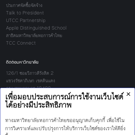
ประกาศจัดซื้อจัดจ้าง
Talk to President
UTCC Partnership
Apple Distinguished School
สาธิตมหาวิทยาลัยหอการค้าไทย
TCC Connect
ติดต่อมหาวิทยาลัย
126/1 ซอยวิภาวดีรังสิต 2
แขวงรัชดาภิเษก เขตดินแดง
กรุงเทพมหานคร 10400
โทร:
02-697-6000
เวลาทำการ:
8.30 - 17.00