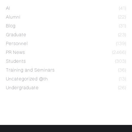
AI
(41)
Alumni
(22)
Blog
(31)
Graduate
(23)
Personnel
(139)
PR News
(2466)
Students
(303)
Training and Seminars
(36)
Uncategorized @th
(13)
Undergraduate
(26)