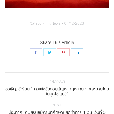
Category:
PR News
04/12/2023
Share This Article
Share
Share
Share
Share
on
on
on
on
Facebook
Twitter
Pinterest
LinkedIn
Post
navigation
PREVIOUS
ขอเชิญเข้าร่วม “การแข่งขันตอบปัญหากฎหมาย : กฎหมายไทย
Previous
ในยุคไซเบอร์”
post:
NEXT
ประกาศ! ศูนย์รับสมัครนักศึกษาหยุดทำการ 1 วัน วันที่ 5