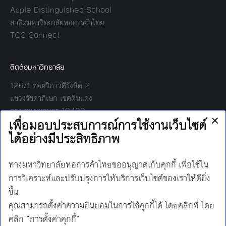
Apple Distinguished School
สาธิตมหาวิทยาลัยหอการค้าไทย
TCC Connect
ติดต่อมหาวิทยาลัย
126/1 ซอยวิภาวดีรังสิต 2
แขวงรัชดาภิเษก เขตดินแดง
กรุงเทพมหานคร 10400
โทร:
02-697-6000
เวลาทำการ:
8.30 - 17.00
Find us on:
Facebook
Twitter
YouTube
Instagram
Mail
Line
นโยบายการคุ้มครองข้อมูลส่วนบุคคล