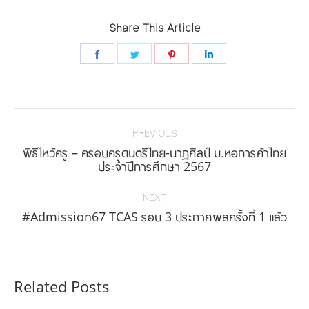
Share This Article
Share
Share
Share
Share
on
on
on
on
Facebook
Twitter
Pinterest
LinkedIn
Post
navigation
PREVIOUS
พิธีไหว้ครู – ครอบครูดนตรีไทย-นาฏศิลป์ ม.หอการค้าไทย
Previous
ประจำปีการศึกษา 2567
post:
NEXT
Next
#Admission67 TCAS รอบ 3 ประกาศผลครั้งที่ 1 แล้ว
post:
Related Posts