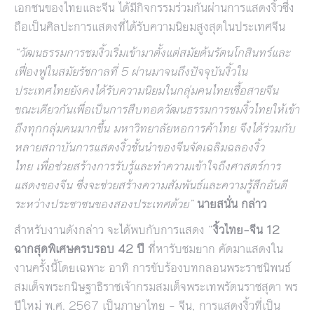
เอกชนของไทยและจีน ได้มีกิจกรรมร่วมกันผ่านการแสดงงิ้วซึ่ง
ถือเป็นศิลปะการแสดงที่ได้รับความนิยมสูงสุดในประเทศจีน
“
วัฒนธรรมการชมงิ้วเริ่มเข้ามาตั้งแต่สมัยต้นรัตนโกสินทร์และ
เฟื่องฟูในสมัยรัชกาลที่
5
ผ่านมาจนถึงปัจจุบันงิ้วใน
ประเทศไทยยังคงได้รับความนิยมในกลุ่มคนไทยเชื้อสายจีน
ขณะเดียวกันเพื่อเป็นการสืบทอดวัฒนธรรมการชมงิ้วไทยให้เข้า
ถึงทุกกลุ่มคนมากขึ้น มหาวิทยาลัยหอการค้าไทย จึงได้ร่วมกับ
หลายสถาบันการแสดงงิ้วชั้นนำของจีนจัด
เฉลิมฉลองงิ้ว
ไทย
เพื่อช่วยสร้างการรับรู้และทำความเข้าใจถึงศาสตร์การ
แสดงของจีน ซึ่งจะช่วยสร้างความสัมพันธ์และความรู้สึกอันดี
ระหว่างประชาชนของสองประเทศด้วย
”
นายสนั่น กล่าว
สำหรับงานดังกล่าว จะได้พบกับการแสดง “
งิ้วไทย
–
จีน
12
ฉากสุดพิเศษครบรอบ
42
ปี
ที่หารับชมยาก คัดมาแสดงใน
งานครั้งนี้โดยเฉพาะ อาทิ การขับร้องบทกลอนพระราชนิพนธ์
สมเด็จพระกนิษฐาธิราชเจ้ากรมสมเด็จพระเทพรัตนราชสุดา พร
ปีใหม่ พ.ศ. 2567 เป็นภาษาไทย – จีน, การแสดงงิ้วที่เป็น