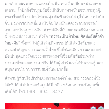
เอกลักษณ์เฉพาะของแต่ละท้องถิ่น เช่น งิ้วเปลี่ยนหน้ามณฑล
เสฉวน, งิ้วปักกิ่งวีรบุรุษสือซิ้วเข้าสืบหาทางบ้านจวนตระกูลจุ๊,
เพลงงิ้วแต้จิ๋ว : เปลวไฟลามทุ่ง ดินฟ้าสว่างไสว,งิ้วไทย : เปาบุ้น
จิ้น ประหารเปาเหมี่ยน เป็นต้น โดยนักแสดงระดับอาจารย์
จากสถาบันอุปรากรจีนแห่งชาติจีนที่ล้วนแต่ยอดฝีมือ นอกจาก
นี้ ยังมีเวทีการเสวนา หัวข้อ “
กว่าจะเป็น งิ้วไทย ศิลปะอันล้ำค่า
ไทย
–
จีน
”
ที่จะทำให้ผู้เข้าร่วมกิจกรรมได้เข้าใจถึงที่มาและ
ความสำคัญของการแสดงงิ้วไทยที่ไม่ใช่แค่เพียงการแสดง แต่
ยังเป็นทูตแห่งวัฒนธรรมการแสดงที่เชื่อมสัมพันธ์ระหว่าง
ประเทศไทยและประเทศจีน ได้รับผู้เข้าร่วมจะได้รับความรู้ และ
สนุกสนานไปกับการรับชมงิ้วไทยมากขึ้น
สำหรับผู้ที่สนใจเข้าร่วมชมการแสดงงิ้วไทย สามารถจองที่นั่ง
ได้ฟรี ได้เข้าไปกรอกข้อมูลได้ที่
คลิก
หรือสอบถามข้อมูลเพิ่ม
เติมได้ที่ โทร. 098 – 994 – 8427