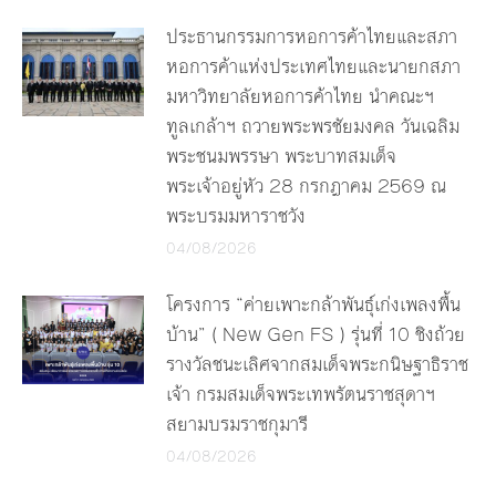
ประธานกรรมการหอการค้าไทยและสภา
หอการค้าแห่งประเทศไทยและนายกสภา
มหาวิทยาลัยหอการค้าไทย นำคณะฯ
ทูลเกล้าฯ ถวายพระพรชัยมงคล วันเฉลิม
พระชนมพรรษา พระบาทสมเด็จ
พระเจ้าอยู่หัว 28 กรกฎาคม 2569 ณ
พระบรมมหาราชวัง
04/08/2026
โครงการ “ค่ายเพาะกล้าพันธุ์เก่งเพลงพื้น
บ้าน” ( New Gen FS ) รุ่นที่ 10 ชิงถ้วย
รางวัลชนะเลิศจากสมเด็จพระกนิษฐาธิราช
เจ้า กรมสมเด็จพระเทพรัตนราชสุดาฯ
สยามบรมราชกุมารี
04/08/2026