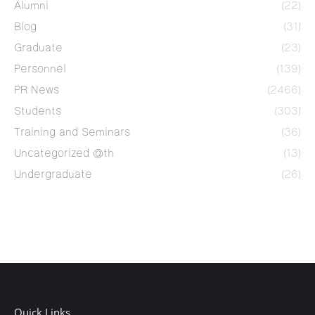
Alumni
(22)
Blog
(31)
Graduate
(23)
Personnel
(139)
PR News
(2466)
Students
(303)
Training and Seminars
(36)
Uncategorized @th
(13)
Undergraduate
(26)
Quick Links