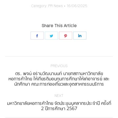
Category:
PR News
16/06/2025
Share This Article
Share
Share
Share
Share
on
on
on
on
Facebook
Twitter
Pinterest
LinkedIn
Post
navigation
PREVIOUS
ดร. พจน์ อร่ามวัฒนานนท์ นายกสภามหาวิทยาลัย
Previous
หอการค้าไทย ให้เกียรติมอบทุนการศึกษาให้แก่อาจารย์ และ
นักศึกษา คณะการท่องเที่ยวและอุตสาหกรรมบริการ
post:
NEXT
มหาวิทยาลัยหอการค้าไทย จัดประชุมบุคลากรประจำปี ครั้งที่
Next
2 ปีการศึกษา 2567
post: