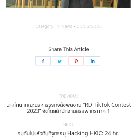
Category:
PR News
02/06/2023
Share This Article
Share
Share
Share
Share
on
on
on
on
Facebook
Twitter
Pinterest
LinkedIn
Post
navigation
PREVIOUS
นักศึกษาคณะบริหารธุรกิจส่งผลงาน “RD TikTok Contest
Previous
2023” จัดโดยสำนักงานสรรพากรภาค 1
post:
NEXT
จบกันไปแล้วกับกิจกรรม Hacking HKIC: 24 hr.
Next