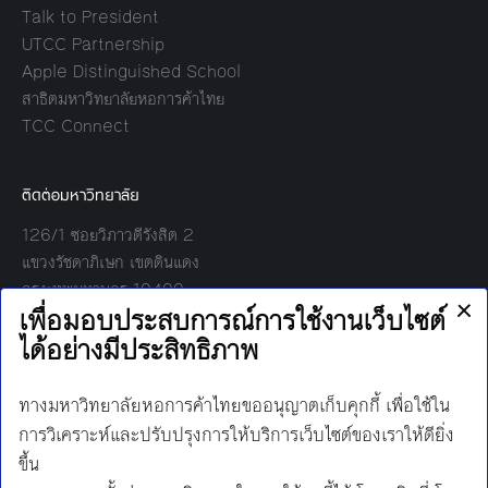
Talk to President
UTCC Partnership
Apple Distinguished School
สาธิตมหาวิทยาลัยหอการค้าไทย
TCC Connect
ติดต่อมหาวิทยาลัย
126/1 ซอยวิภาวดีรังสิต 2
แขวงรัชดาภิเษก เขตดินแดง
กรุงเทพมหานคร 10400
โทร:
02-697-6000
เวลาทำการ:
8.30 - 17.00
Find us on: