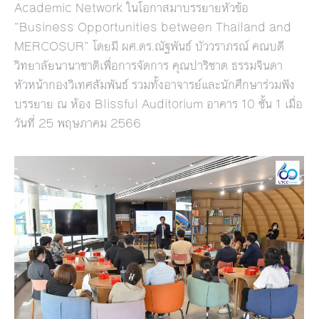
Academic Network ในโอกาสมาบรรยายหัวข้อ
“Business Opportunities between Thailand and
MERCOSUR” โดยมี ผศ.ดร.ณัฐพันธ์ บัววราภรณ์ คณบดี
วิทยาลัยนานาชาติเพื่อการจัดการ คุณปาริชาต ธรรมจินดา
หัวหน้ากองวิเทศสัมพันธ์ รวมทั้งอาจารย์และนักศึกษาร่วมฟัง
บรรยาย ณ ห้อง Blissful Auditorium อาคาร 10 ชั้น 1 เมื่อ
วันที่ 25 พฤษภาคม 2566