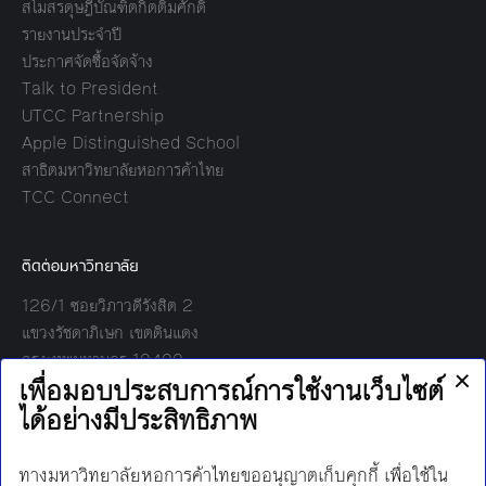
สโมสรดุษฎีบัณฑิตกิตติมศักดิ์
รายงานประจำปี
ประกาศจัดซื้อจัดจ้าง
Talk to President
UTCC Partnership
Apple Distinguished School
สาธิตมหาวิทยาลัยหอการค้าไทย
TCC Connect
ติดต่อมหาวิทยาลัย
126/1 ซอยวิภาวดีรังสิต 2
แขวงรัชดาภิเษก เขตดินแดง
กรุงเทพมหานคร 10400
โทร:
02-697-6000
เวลาทำการ: