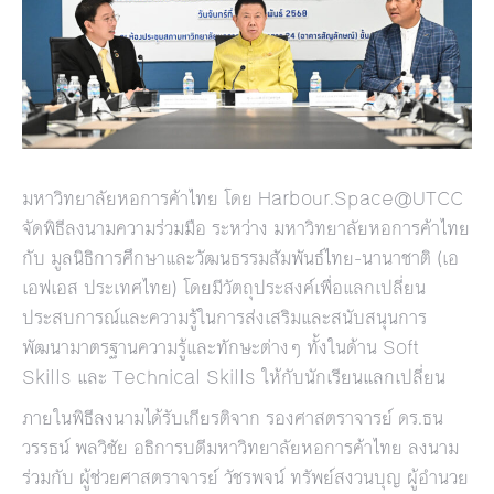
มหาวิทยาลัยหอการค้าไทย โดย Harbour.Space@UTCC
จัดพิธีลงนามความร่วมมือ ระหว่าง มหาวิทยาลัยหอการค้าไทย
กับ มูลนิธิการศึกษาและวัฒนธรรมสัมพันธ์ไทย-นานาชาติ (เอ
เอฟเอส ประเทศไทย) โดยมีวัตถุประสงค์เพื่อแลกเปลี่ยน
ประสบการณ์และความรู้ในการส่งเสริมและสนับสนุนการ
พัฒนามาตรฐานความรู้และทักษะต่างๆ ทั้งในด้าน Soft
Skills และ Technical Skills ให้กับนักเรียนแลกเปลี่ยน
ภายในพิธีลงนามได้รับเกียรติจาก รองศาสตราจารย์ ดร.ธน
วรรธน์ พลวิชัย อธิการบดีมหาวิทยาลัยหอการค้าไทย ลงนาม
ร่วมกับ ผู้ช่วยศาสตราจารย์ วัชรพจน์ ทรัพย์สงวนบุญ ผู้อำนวย