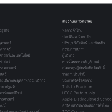
เกี่ยวกับมหาวิทยาลัย
ธุรกิจ
หอการค้าไทย
ประวัติมหาวิทยาลัย
ศาสตร์
ปรัชญา วิสัยทัศน์ และพันธกิจ
ศาสตร์
กรรมการสภาฯ
าสตร์และเทคโนโลยี
ผู้บริหาร
ศาสตร์
ดาวน์โหลดตราสัญลักษณ์
รรมศาสตร์
สโมสรดุษฎีบัณฑิตกิตติมศักดิ์
สตร์
รายงานประจำปี
งเที่ยวและอุตสาหกรรมบริการ
ประกาศจัดซื้อจัดจ้าง
กษาปฐมวัย
Talk to President
อาร์ตและดีไซน์
UTCC Partnership
ลศาสตร์
Apple Distinguished Schoo
ัฒน์
สาธิตมหาวิทยาลัยหอการค้าไทย
างเจ้าของธุรกิจสร้างสรรค์
TCC Connect