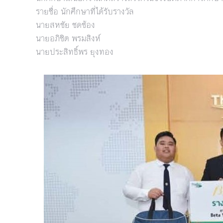
รายชื่อ นักศึกษาที่ได้รับรางวัล
นายสหชัย ชดช้อง
นายอภิชิต พรมสิงห์
นายประสิทธิ์พร ยุงทอง