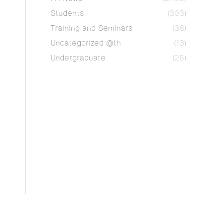
Students
(303)
Training and Seminars
(36)
Uncategorized @th
(13)
Undergraduate
(26)