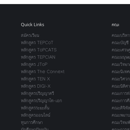
Quick Links
คณะ
สมัครเรียน
คณะบริหาร
หลักสูตร TEPCoT
คณะบัญชี
หลักสูตร ToPCATS
คณะเศรษฐ
หลักสูตร TEPCIAN
คณะมนุษย
หลักสูตร JToP
คณะวิทยาศ
หลักสูตร The Connext
คณะนิเทศ
หลักสูตร TEN X
คณะวิศวก
หลักสูตร DIGI-X
คณะนิติศา
หลักสูตรปริญญาตรี
คณะการท่อ
หลักสูตรปริญญาโท-เอก
คณะการศึ
หลักสูตรระยะสั้น
คณะดิจิทัล
หลักสูตรออนไลน์
คณะพยาบา
ทุนการศึกษา
คณะวิทยพ
นักศึกษาปัจจุบัน
คณะการสร้