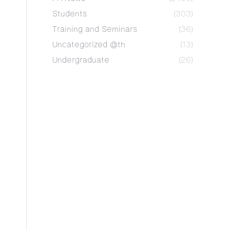
Students
(303)
Training and Seminars
(36)
Uncategorized @th
(13)
Undergraduate
(26)
ย