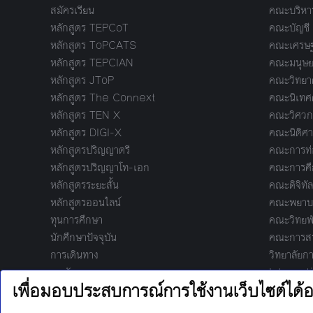
สมัครเรียน
คณะบริหาร
หลักสูตร TEPCoT
คณะบัญชี
หลักสูตร ToPCATS
คณะเศรษฐ
หลักสูตร TEPCIAN
คณะมนุษย
หลักสูตร JToP
คณะวิทยาศ
หลักสูตร The Connext
คณะนิเทศ
หลักสูตร TEN X
คณะวิศวก
หลักสูตร DIGI-X
คณะนิติศา
หลักสูตรปริญญาตรี
คณะการท่อ
หลักสูตรปริญญาโท-เอก
คณะการศึ
หลักสูตรระยะสั้น
คณะดิจิทัล
หลักสูตรออนไลน์
คณะพยาบา
ทุนการศึกษา
คณะวิทยพ
นักศึกษาปัจจุบัน
คณะการสร้
การเดินทาง
วิทยาลัยกา
หอพัก
Internat
Manage
泰-中国