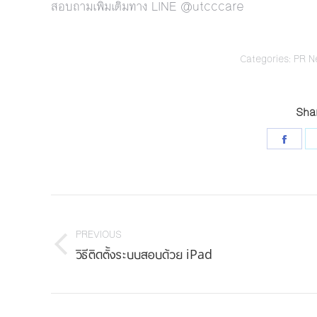
สอบถามเพิ่มเติมทาง LINE @utcccare
Categories:
PR N
Shar
Shar
on
Face
Post
navigation
PREVIOUS
Previous
วิธีติดตั้งระบบสอบด้วย iPad
post: