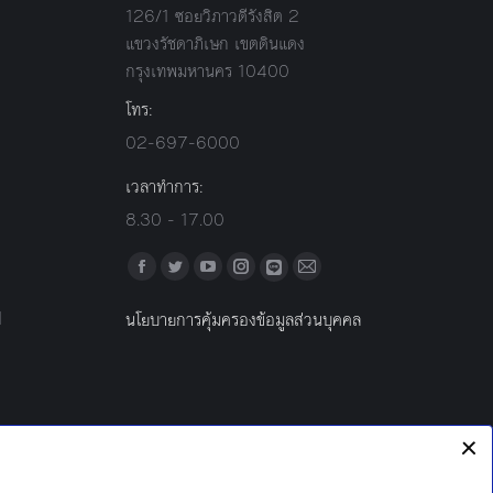
126/1 ซอยวิภาวดีรังสิต 2
แขวงรัชดาภิเษก เขตดินแดง
กรุงเทพมหานคร 10400
โทร:
02-697-6000
เวลาทำการ:
8.30 - 17.00
Find us on:
Facebook
Twitter
YouTube
Instagram
Mail
Line
l
นโยบายการคุ้มครองข้อมูลส่วนบุคคล