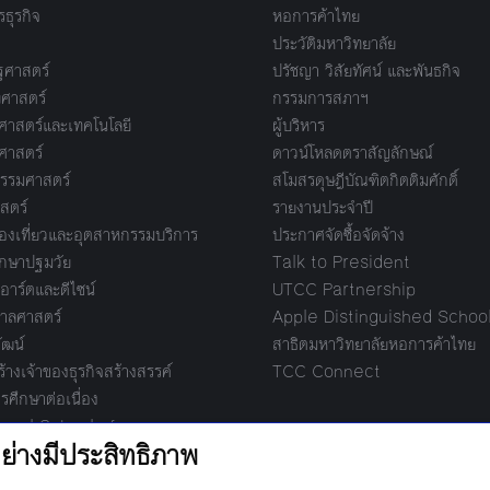
ธุรกิจ
หอการค้าไทย
ประวัติมหาวิทยาลัย
ศาสตร์
ปรัชญา วิสัยทัศน์ และพันธกิจ
ศาสตร์
กรรมการสภาฯ
าสตร์และเทคโนโลยี
ผู้บริหาร
ศาสตร์
ดาวน์โหลดตราสัญลักษณ์
รรมศาสตร์
สโมสรดุษฎีบัณฑิตกิตติมศักดิ์
สตร์
รายงานประจำปี
งเที่ยวและอุตสาหกรรมบริการ
ประกาศจัดซื้อจัดจ้าง
กษาปฐมวัย
Talk to President
อาร์ตและดีไซน์
UTCC Partnership
ลศาสตร์
Apple Distinguished Schoo
ัฒน์
สาธิตมหาวิทยาลัยหอการค้าไทย
างเจ้าของธุรกิจสร้างสรรค์
TCC Connect
รศึกษาต่อเนื่อง
ional School of
ment
际管理学院