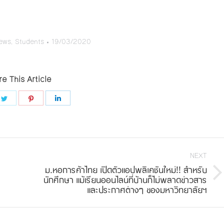
ews
,
Students
19/03/2020
e This Article
e
Share
Share
Share
on
on
on
book
Twitter
Pinterest
LinkedIn
NEXT
ม.หอการค้าไทย เปิดตัวแอปพลิเคชันใหม่!! สำหรับ
Next
นักศึกษา แม้เรียนออนไลน์ที่บ้านก็ไม่พลาดข่าวสาร
และประกาศต่างๆ ของมหาวิทยาลัยฯ
post: