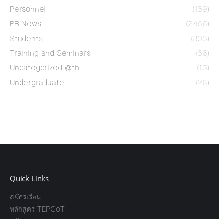
Personnel
(139)
PR News
(2466)
Students
(303)
Training and Seminars
(36)
Uncategorized @th
(13)
Undergraduate
(26)
Quick Links
สมัครเรียน
หลักสูตร TEPCoT