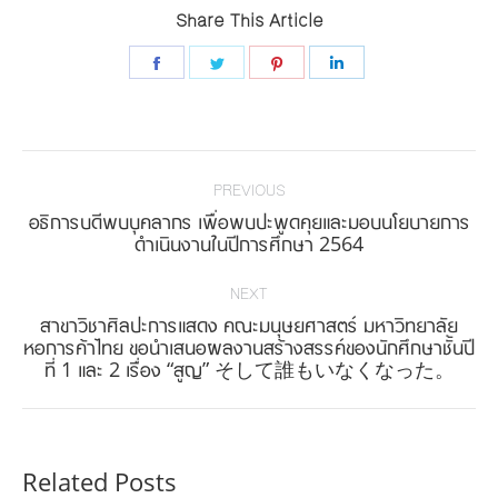
Share This Article
Share
Share
Share
Share
on
on
on
on
Facebook
Twitter
Pinterest
LinkedIn
Post
navigation
PREVIOUS
อธิการบดีพบบุคลากร เพื่อพบปะพูดคุยและมอบนโยบายการ
Previous
ดำเนินงานในปีการศึกษา 2564
post:
NEXT
สาขาวิชาศิลปะการแสดง คณะมนุษยศาสตร์ มหาวิทยาลัย
Next
หอการค้าไทย ขอนำเสนอผลงานสร้างสรรค์ของนักศึกษาชั้นปี
ที่ 1 และ 2 เรื่อง “สูญ” そして誰もいなくなった。
post:
Related Posts