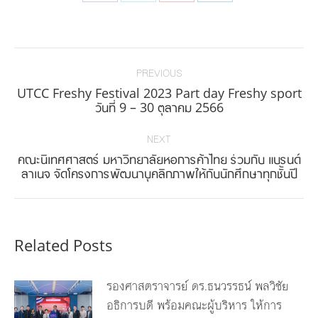
on
on
on
on
Facebook
Twitter
Pinterest
LinkedIn
Post
navigation
PREVIOUS
UTCC Freshy Festival 2023 Part day Freshy sport
Previous
วันที่ 9 – 30 ตุลาคม 2566
post:
NEXT
คณะนิเทศศาสตร์ มหาวิทยาลัยหอการค้าไทย ร่วมกับ แบรนด์
Next
ลาเนจ จัดโครงการพัฒนาบุคลิกภาพให้กับนักศึกษาทุกชั้นปี
post:
Related Posts
รองศาสตราจารย์ ดร.ธนวรรธน์ พลวิชัย
อธิการบดี พร้อมคณะผู้บริหาร ให้การ