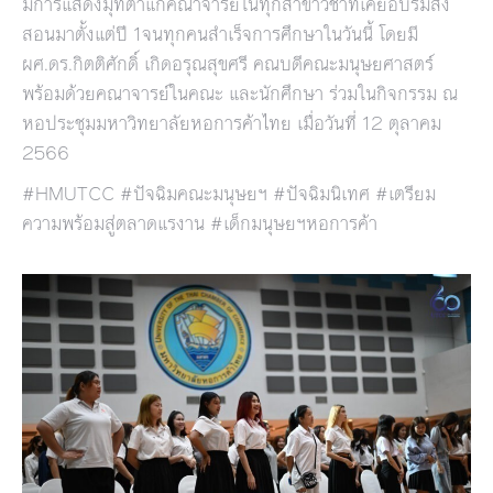
มีการแสดงมุทิตาแก่คณาจารย์ในทุกสาขาวิชาที่เคยอบรมสั่ง
สอนมาตั้งแต่ปี 1จนทุกคนสำเร็จการศึกษาในวันนี้ โดยมี
ผศ.ดร.กิตติศักดิ์ เกิดอรุณสุขศรี คณบดีคณะมนุษยศาสตร์
พร้อมด้วยคณาจารย์ในคณะ และนักศึกษา ร่วมในกิจกรรม ณ
หอประชุมมหาวิทยาลัยหอการค้าไทย เมื่อวันที่ 12 ตุลาคม
2566
#HMUTCC #ปัจฉิมคณะมนุษยฯ #ปัจฉิมนิเทศ #เตรียม
ความพร้อมสู่ตลาดแรงาน #เด็กมนุษยฯหอการค้า