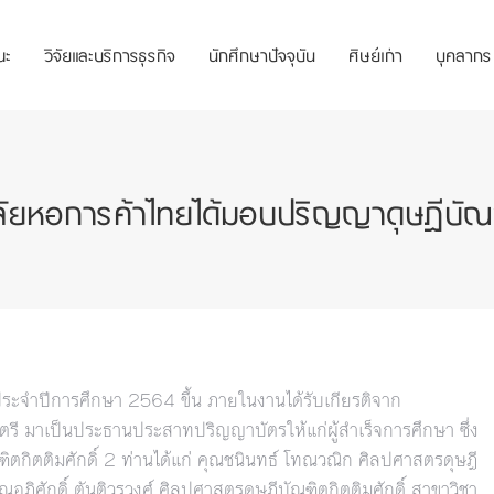
ณะ
วิจัยและบริการธุรกิจ
นักศึกษาปัจจุบัน
ศิษย์เก่า
บุคลากร
าลัยหอการค้าไทยได้มอบปริญญาดุษฎีบัณฑิ
ะจำปีการศึกษา 2564 ขึ้น ภายในงานได้รับเกียรติจาก
ี มาเป็นประธานประสาทปริญญาบัตรให้แก่ผู้สำเร็จการศึกษา ซึ่ง
ตกิตติมศักดิ์ 2 ท่านได้แก่ คุณชนินทธ์ โทณวณิก ศิลปศาสตรดุษฎี
อภิศักดิ์ ตันติวรวงศ์ ศิลปศาสตรดุษฎีบัณฑิตกิตติมศักดิ์ สาขาวิชา