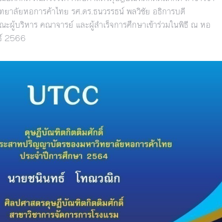
ทยาลัยหอการค้าไทย รศ.ดร.ธนวรรธน์ พลวิชัย อธิการบดี
ู้บริหาร คณาจารย์ และผู้สำเร็จการศึกษาเข้าร่วมในพิธี ณ หอ
นธ์ 2566