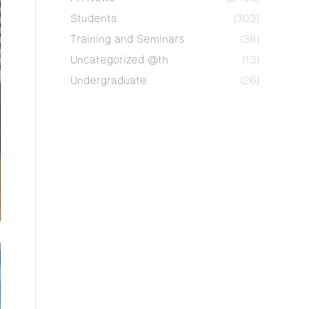
Students
(303)
Training and Seminars
(36)
Uncategorized @th
(13)
Undergraduate
(26)