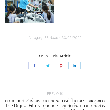
Category:
PR News
30/06/2022
Share This Article
Share
Share
Share
Share
on
on
on
on
Facebook
Twitter
Pinterest
LinkedIn
Post
navigation
PREVIOUS
คณะนิเทศศาสตร์ มหาวิทยาลัยหอการค้าไทย จัดงานแถลงข่าว
Previous
The Digital Films Teachers และ ศูนย์พัฒนาการสื่อสาร