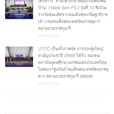
โครงการ “ค่ายเพาะกล้าพันธุ์เก่งเพลงพื้น
บ้าน” ( New Gen FS ) รุ่นที่ 10 ชิงถ้วย
รางวัลชนะเลิศจากสมเด็จพระกนิษฐาธิราช
เจ้า กรมสมเด็จพระเทพรัตนราชสุดาฯ
สยามบรมราชกุมารี
04/08/2026
UTCC เป็นเจ้าภาพจัด การประชุมใหญ่
สามัญประจำปี 2569 ให้กับ สมาคม
สถาบันอุดมศึกษาเอกชนแห่งประเทศไทย
ในพระราชูปถัมภ์ สมเด็จพระเทพรัตนราชสุ
ดาฯ สยามบรมราชกุมารี (สสอท)
04/08/2026