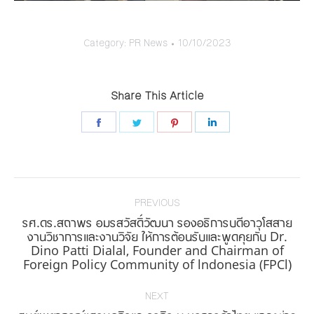
Category:
PR News
10/10/2023
Share This Article
Share
Share
Share
Share
on
on
on
on
Facebook
Twitter
Pinterest
LinkedIn
Post
navigation
PREVIOUS
รศ.ดร.สถาพร อมรสวัสดิ์วัฒนา รองอธิการบดีอาวุโสสาย
งานวิชาการและงานวิจัย ให้การต้อนรับและพูดคุยกับ Dr.
Previous
Dino Patti Dialal, Founder and Chairman of
post:
Foreign Policy Community of lndonesia (FPCl)
NEXT