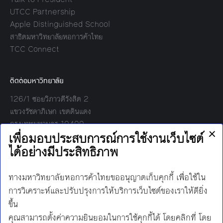
UTCC Partnership
Apple Distinguished School
สาธิตมหาวิทยาลัยหอการค้าไทย
TCC Connect
ติดต่อมหาวิทยาลัย
126/1 ซอยวิภาวดีรังสิต 2
แขวงรัชดาภิเษก เขตดินแดง
กรุงเทพมหานคร 10400
โทร:
02-697-6000
เวลาทำการ:
8.30 - 17.00
Find us on:
Facebook
Twitter
YouTube
Instagram
Mail
Line