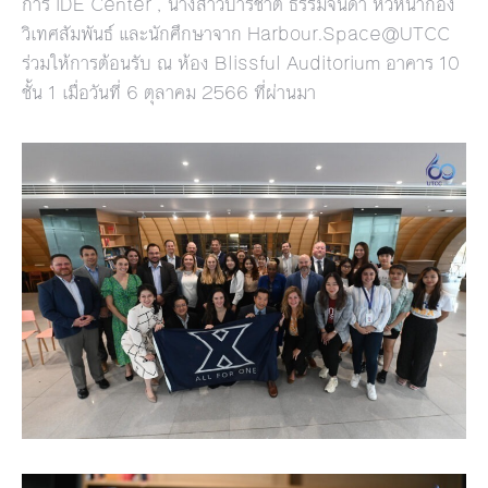
การ IDE Center , นางสาวปาริชาต ธรรมจินดา หัวหน้ากอง
วิเทศสัมพันธ์ และนักศึกษาจาก Harbour.Space@UTCC
ร่วมให้การต้อนรับ ณ ห้อง Blissful Auditorium อาคาร 10
ชั้น 1 เมื่อวันที่ 6 ตุลาคม 2566 ที่ผ่านมา