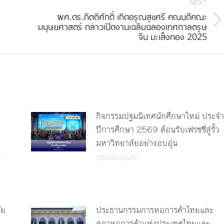
NEXT
ผศ.ดร.กิตติศักดิ์ เกิดอรุณสุขศรี คณบดีคณะ
Next
มนุษยศาสตร์ กล่าวเปิดงานเฉลิมฉลองเทศกาลตรุษ
จีน มะเส็งทอง 2025
post:
กิจกรรมปฐมนิเทศนักศึกษาใหม่ ประจำ
ปีการศึกษา 2569 ต้อนรับเฟรชชี่สู่รั้ว
มหาวิทยาลัยอย่างอบอุ่น
ง
06/08/2026
ัย
ประธานกรรมการหอการค้าไทยและ
ร
สภาหอการค้าแห่งประเทศไทยและ