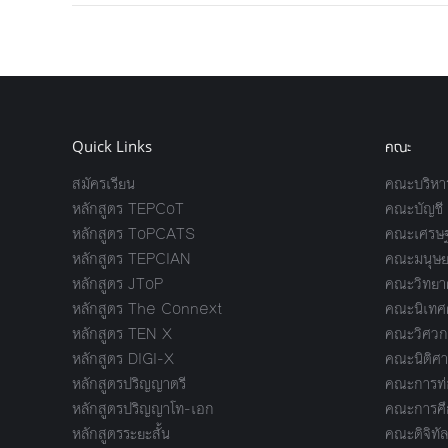
Quick Links
คณะ
สมัครเรียน
คณะบริหาร
หลักสูตร TEPCoT
คณะบัญชี
หลักสูตร ToPCATS
คณะเศรษฐ
หลักสูตร TEPCIAN
คณะมนุษย
หลักสูตร JToP
คณะวิทยาศ
หลักสูตร The Connext
คณะนิเทศ
หลักสูตร TEN X
คณะวิศวก
หลักสูตร DIGI-X
คณะนิติศา
หลักสูตรปริญญาตรี
คณะการท่อ
หลักสูตรปริญญาโท-เอก
คณะการศึ
หลักสูตรระยะสั้น
คณะดิจิทัล