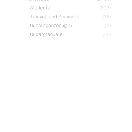
Students
(303)
Training and Seminars
(36)
Uncategorized @th
(13)
Undergraduate
(26)