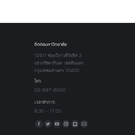
ติดต่อมหาวิทยาลัย
126/1 ซอยวิภาวดีรังสิต 2
แขวงรัชดาภิเษก เขตดินแดง
กรุงเทพมหานคร 10400
โทร:
02-697-6000
เวลาทำการ:
8.30 - 17.00
Find us on:
Facebook
Twitter
YouTube
Instagram
Mail
Line