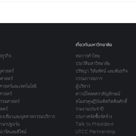
เกี่ยวกับมหาวิทยาลัย
ธุรกิจ
หอการค้าไทย
ประวัติมหาวิทยาลัย
ศาสตร์
ปรัชญา วิสัยทัศน์ และพันธกิจ
ศาสตร์
กรรมการสภาฯ
าสตร์และเทคโนโลยี
ผู้บริหาร
ศาสตร์
ดาวน์โหลดตราสัญลักษณ์
รรมศาสตร์
สโมสรดุษฎีบัณฑิตกิตติมศักดิ์
สตร์
รายงานประจำปี
งเที่ยวและอุตสาหกรรมบริการ
ประกาศจัดซื้อจัดจ้าง
กษาปฐมวัย
Talk to President
อาร์ตและดีไซน์
UTCC Partnership