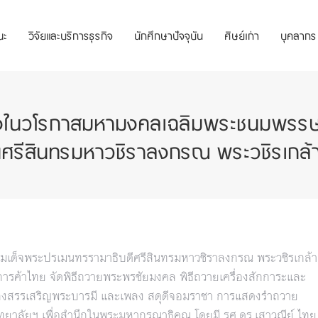
ณะ
วิจัยและบริการธุรกิจ
นักศึกษาปัจจุบัน
ศิษย์เก่า
บุคลากร
่องในวโรกาสมหามงคลเฉลิมพระชนมพรร
ีศรีสินทรมหาวชิราลงกรณ พระวชิรเกล้าเจ
ด็จพระปรเมนทรรามาธิบดีศรีสินทรมหาวชิราลงกรณ พระวชิรเกล้า
การค้าไทย จัดพิธีถวายพระพรชัยมงคล พิธีถวายเครื่องสักการะและ
เพลงสรรเสริญพระบารมี และเพลง สดุดีจอมราชา การแสดงรำถวาย
าลัยฯ เพื่อสำนึกในพระมหากรุณาธิคุณ โดยมี รศ.ดร.เสาวณีย์ ไทย