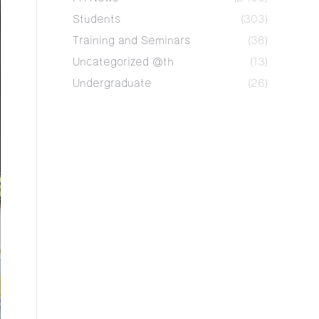
Students
(303)
Training and Seminars
(36)
Uncategorized @th
(13)
Undergraduate
(26)