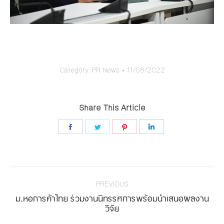
Category:
PR News
11/08/2022
Share This Article
Share
Share
Share
Share
on
on
on
on
Facebook
Twitter
Pinterest
LinkedIn
Post
navigation
PREVIOUS
ม.หอการค้าไทย ร่วมงานนิทรรศการพร้อมนำเสนอผลงาน
Previous
วิจัย
post: