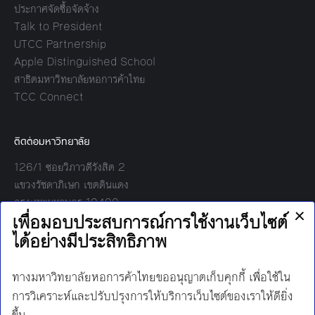
ประกาศจัดซื้อจัดจ้าง
Talk to President
UTCC Partnership
Apple Distinguished School
สาธิตมหาวิทยาลัยหอการค้าไทย
TCC Connect
ติดต่อมหาวิทยาลัย
126/1 ซอยวิภาวดีรังสิต 2
แขวงรัชดาภิเษก เขตดินแดง
กรุงเทพมหานคร 10400
โทร:
02-697-6000
เวลาทำการ:
8.30 - 17.00