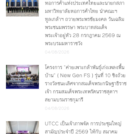
หอการค้าแห่งประเทศไทยและนายกสภา
มหาวิทยาลัยหอการค้าไทย นำคณะฯ
ทูลเกล้าฯ ถวายพระพรชัยมงคล วันเฉลิม
พระชนมพรรษา พระบาทสมเด็จ
พระเจ้าอยู่หัว 28 กรกฎาคม 2569 ณ
พระบรมมหาราชวัง
04/08/2026
โครงการ “ค่ายเพาะกล้าพันธุ์เก่งเพลงพื้น
บ้าน” ( New Gen FS ) รุ่นที่ 10 ชิงถ้วย
รางวัลชนะเลิศจากสมเด็จพระกนิษฐาธิราช
เจ้า กรมสมเด็จพระเทพรัตนราชสุดาฯ
สยามบรมราชกุมารี
04/08/2026
UTCC เป็นเจ้าภาพจัด การประชุมใหญ่
สามัญประจำปี 2569 ให้กับ สมาคม