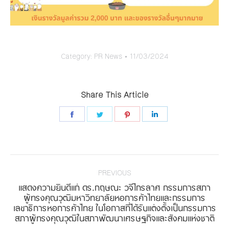
Category:
PR News
11/03/2024
Share This Article
Share
Share
Share
Share
on
on
on
on
Facebook
Twitter
Pinterest
LinkedIn
Post
navigation
PREVIOUS
แสดงความยินดีแก่ ดร.กฤษณะ วจีไกรลาศ กรรมการสภา
ผู้ทรงคุณวุฒิมหาวิทยาลัยหอการค้าไทยและกรรมการ
Previous
เลขาธิการหอการค้าไทย ในโอกาสที่ได้รับแต่งตั้งเป็นกรรมการ
post:
สภาผู้ทรงคุณวุฒิในสภาพัฒนาเศรษฐกิจและสังคมแห่งชาติ