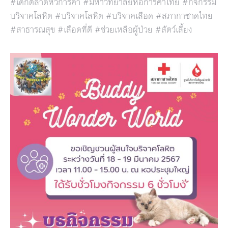
#เด็กตลาดหัวการค้า #มหาวิทยาลัยหอการค้าไทย #กิจกรรม
บริจาคโลหิต #บริจาคโลหิต #บริจาคเลือด #สภากาชาดไทย
#สาธารณสุข #เลือดที่ดี #ช่วยเหลือผู้ป่วย #สัตว์เลี้ยง