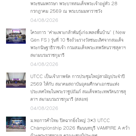
พระชนมพรรษา พระบาทสมเด็จพระเจ้าอยู่หัว 28
กรกฎาคม 2569 ณ พระบรมมหาราชวัง
04/08/2026
โครงการ “ค่ายเพาะกล้าพันธุ์เก่งเพลงพื้นบ้าน” ( New
Gen FS ) รุ่นที่ 10 ชิงถ้วยรางวัลชนะเลิศจากสมเด็จ
พระกนิษฐาธิราชเจ้า กรมสมเด็จพระเทพรัตนราชสุดาฯ
สยามบรมราชกุมารี
04/08/2026
UTCC เป็นเจ้าภาพจัด การประชุมใหญ่สามัญประจำปี
2569 ให้กับ สมาคมสถาบันอุดมศึกษาเอกชนแห่ง
ประเทศไทยในพระราชูปถัมภ์ สมเด็จพระเทพรัตนราชสุ
ดาฯ สยามบรมราชกุมารี (สสอท)
04/08/2026
ม.หอการค้าไทย ปิดฉากยิ่งใหญ่ 3×3 UTCC
Championship 2026 ทีมนนทบุรี VAMPIRE A คว้า
ถ้วยพระราชทานฯ ครองแชมป์ประเทศ