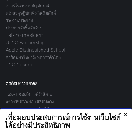
ดาวน์โหลดตราสัญลักษณ์
สโมสรดุษฎีบัณฑิตกิตติมศักดิ์
รายงานประจำปี
ประกาศจัดซื้อจัดจ้าง
Talk to President
UTCC Partnership
Apple Distinguished School
สาธิตมหาวิทยาลัยหอการค้าไทย
TCC Connect
ติดต่อมหาวิทยาลัย
126/1 ซอยวิภาวดีรังสิต 2
แขวงรัชดาภิเษก เขตดินแดง
กรุงเทพมหานคร 10400
โทร:
02-697-6000