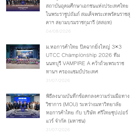
สถาบันอุดมศึกษาเอกชนแห่งประเทศไทย
ในพระราชูปถัมภ์ สมเด็จพระเทพรัตนราชสุ
ดาฯ สยามบรมราชกุมารี (สสอท)
04/08/2026
ม.หอการค้าไทย ปิดฉากยิ่งใหญ่ 3×3
UTCC Championship 2026 ทีม
นนทบุรี VAMPIRE A คว้าถ้วยพระราช
ทานฯ ครองแชมป์ประเทศ
31/07/2026
พิธีลงนามบันทึกข้อตกลงความร่วมมือทาง
วิชาการ (MOU) ระหว่างมหาวิทยาลัย
หอการค้าไทย กับ บริษัท ศรีไทยซุปเปอร์
แวร์ จำกัด (มหาชน)
31/07/2026