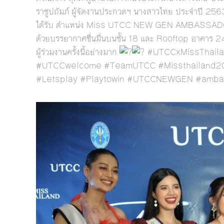
ราชูปถัมภ์ ผู้จัดงานประกวดฯ นางสาวไทย ประจำปี 2563 
ได้รับ ตำแหน่ง Miss UTCC NEW GEN AMBASSADO
ด้วยบรรยากาศชื่นมื่นบนชั้น 18 และ Rooftop อาคาร 
ผู้ร่วมงานครั้งนี้อย่างมาก
#UTCCxMissThailan
#UTCCwelcome #TeamUTCC #Missthailand2020
#Letsplay #Playtowin #UTCCNEWGEN #ambassa