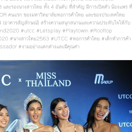
และรองนางสาวไทย ทั้ง 4 อันดับ ที่สำคัญ มีการเปิดตัว น้องแพร ที
R คนแรก ของมหาวิทยาลัยหอการค้าไทย และของประเทศไทย
24 (อาคารสัญลักษณ์) สร้างความสนุกสนานและความประทับใจให้กับ
d2020 #utcc #Letsplay #Playtowin #Rooftop
 #นางสาวไทย2563 #UTCC #หอการค้าไทย #เด็กหัวการค้า
dor #งามอย่างแตกต่างและมีคุณค่า