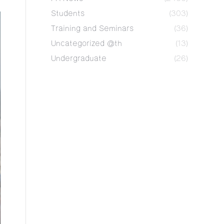
Students
(303)
Training and Seminars
(36)
Uncategorized @th
(13)
Undergraduate
(26)