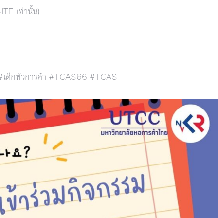
E เท่านั้น)
เด็กหัวการค้า #TCAS66 #TCAS