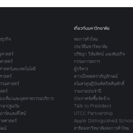
เกี่ยวกับมหาวิทยาลัย
ธุรกิจ
หอการค้าไทย
ประวัติมหาวิทยาลัย
ศาสตร์
ปรัชญา วิสัยทัศน์ และพันธกิจ
ศาสตร์
กรรมการสภาฯ
าสตร์และเทคโนโลยี
ผู้บริหาร
ศาสตร์
ดาวน์โหลดตราสัญลักษณ์
รรมศาสตร์
สโมสรดุษฎีบัณฑิตกิตติมศักดิ์
สตร์
รายงานประจำปี
งเที่ยวและอุตสาหกรรมบริการ
ประกาศจัดซื้อจัดจ้าง
กษาปฐมวัย
Talk to President
อาร์ตและดีไซน์
UTCC Partnership
ลศาสตร์
Apple Distinguished Schoo
ัฒน์
สาธิตมหาวิทยาลัยหอการค้าไทย