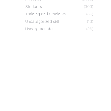
Students
(303)
Training and Seminars
(36)
Uncategorized @th
(13)
Undergraduate
(26)