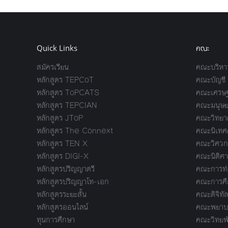
Quick Links
คณะ
สมัครเรียน
คณะบริหาร
หลักสูตร TEPCoT
คณะบัญชี
หลักสูตร ToPCATS
คณะเศรษฐ
หลักสูตร TEPCIAN
คณะมนุษย
หลักสูตร JToP
คณะวิทยาศ
หลักสูตร The Connext
คณะนิเทศ
หลักสูตร TEN X
คณะวิศวก
หลักสูตร DIGI-X
คณะนิติศา
หลักสูตรปริญญาตรี
คณะการท่อ
หลักสูตรปริญญาโท-เอก
คณะการศึ
หลักสูตรระยะสั้น
คณะดิจิทัล
หลักสูตรออนไลน์
คณะพยาบา
ทุนการศึกษา
คณะวิทยพ