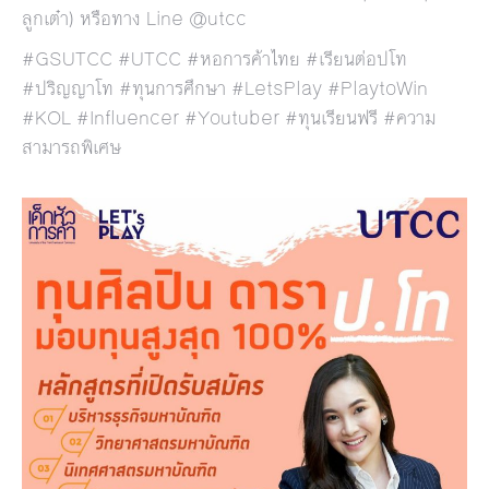
ลูกเต๋า) หรือทาง Line @utcc
#GSUTCC #UTCC #หอการค้าไทย #เรียนต่อปโท
#ปริญญาโท #ทุนการศึกษา #LetsPlay #PlaytoWin
#KOL #Influencer #Youtuber #ทุนเรียนฟรี #ความ
สามารถพิเศษ