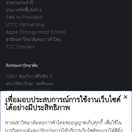
รายงานประจำปี
ประกาศจัดซื้อจัดจ้าง
Talk to President
UTCC Partnership
Apple Distinguished School
สาธิตมหาวิทยาลัยหอการค้าไทย
TCC Connect
ติดต่อมหาวิทยาลัย
126/1 ซอยวิภาวดีรังสิต 2
แขวงรัชดาภิเษก เขตดินแดง
กรุงเทพมหานคร 10400
โทร:
02-697-6000
เวลาทำการ:
8.30 - 17.00