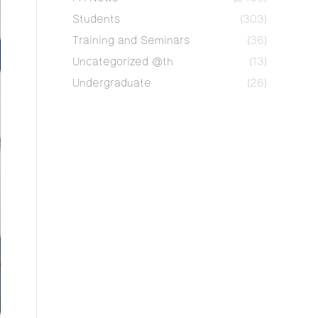
Students
(303)
Training and Seminars
(36)
Uncategorized @th
(13)
Undergraduate
(26)