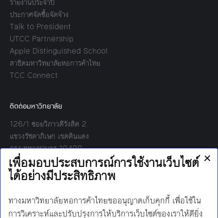
รายงานประจำปี
ประกาศจัดซื้อจัดจ้าง
Talk to President
UTCC Partnership
Apple Distinguished School
สาธิตมหาวิทยาลัยหอการค้าไทย
TCC Connect
ติดต่อมหาวิทยาลัย
126/1 ซอยวิภาวดีรังสิต 2
แขวงรัชดาภิเษก เขตดินแดง
กรุงเทพมหานคร 10400
โทร:
02-697-6000
เวลาทำการ:
8.30 - 17.00