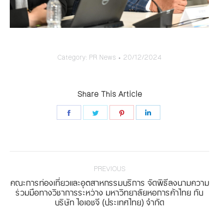
Category:
PR News
20/12/2024
Share This Article
Share
Share
Share
Share
on
on
on
on
Facebook
Twitter
Pinterest
LinkedIn
Post
navigation
PREVIOUS
คณะการท่องเที่ยวและอุตสาหกรรมบริการ จัดพิธีลงนามความ
Previous
ร่วมมือทางวิชาการระหว่าง มหาวิทยาลัยหอการค้าไทย กับ
บริษัท ไอเอชจี (ประเทศไทย) จำกัด
post: