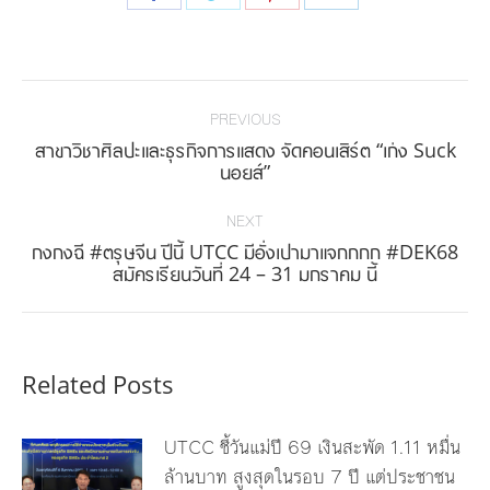
on
on
on
on
Facebook
Twitter
Pinterest
LinkedIn
Post
navigation
PREVIOUS
สาขาวิชาศิลปะและธุรกิจการแสดง จัดคอนเสิร์ต “เก่ง Suck
Previous
นอยส์”
post:
NEXT
กงกงฉี #ตรุษจีน ปีนี้ UTCC มีอั่งเปามาแจกกกก #DEK68
Next
สมัครเรียนวันที่ 24 – 31 มกราคม นี้
post:
Related Posts
UTCC ชี้วันแม่ปี 69 เงินสะพัด 1.11 หมื่น
ล้านบาท สูงสุดในรอบ 7 ปี แต่ประชาชน