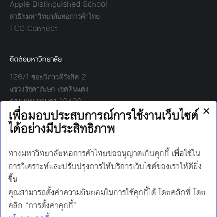
Apple Distinguished School
สาธิตมหาวิทยาลัยหอการค้าไทย
TCC Connect
ติดต่อมหาวิทยาลัย
126/1 ซอยวิภาวดีรังสิต 2
แขวงรัชดาภิเษก เขตดินแดง
กรุงเทพมหานคร 10400
โทร:
02-697-6000
เวลาทำการ:
8.30 - 17.00
Find us on:
Facebook
Twitter
YouTube
Instagram
Mail
Line
นโยบายการคุ้มครองข้อมูลส่วนบุคคล