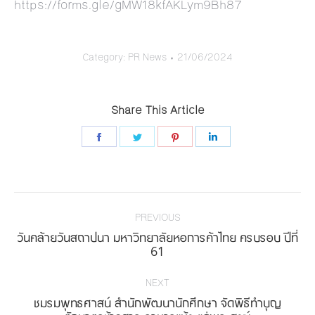
https://forms.gle/gMW18kfAKLym9Bh87
Category:
PR News
21/06/2024
Share This Article
Share
Share
Share
Share
on
on
on
on
Facebook
Twitter
Pinterest
LinkedIn
Post
navigation
PREVIOUS
วันคล้ายวันสถาปนา มหาวิทยาลัยหอการค้าไทย ครบรอบ ปีที่
Previous
61
post:
NEXT
ชมรมพุทธศาสน์ สำนักพัฒนานักศึกษา จัดพิธีทำบุญ
Next