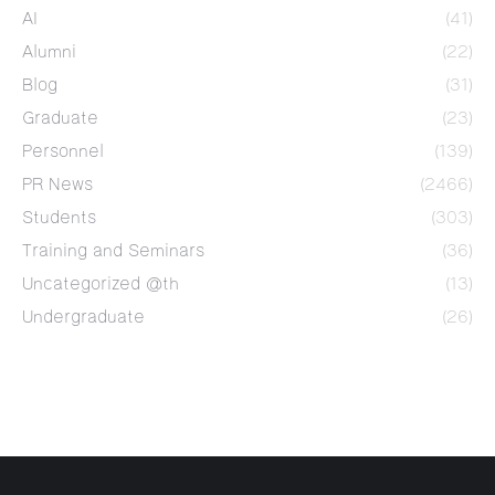
AI
(41)
Alumni
(22)
Blog
(31)
Graduate
(23)
Personnel
(139)
PR News
(2466)
Students
(303)
Training and Seminars
(36)
Uncategorized @th
(13)
Undergraduate
(26)