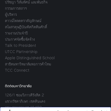
ปรัชญา วิสัยทัศน์ และพันธกิจ
กรรมการสภาฯ
ผู้บริหาร
ดาวน์โหลดตราสัญลักษณ์
สโมสรดุษฎีบัณฑิตกิตติมศักดิ์
รายงานประจำปี
ประกาศจัดซื้อจัดจ้าง
Talk to President
UTCC Partnership
Apple Distinguished School
สาธิตมหาวิทยาลัยหอการค้าไทย
TCC Connect
ติดต่อมหาวิทยาลัย
126/1 ซอยวิภาวดีรังสิต 2
แขวงรัชดาภิเษก เขตดินแดง
กรุงเทพมหานคร 10400