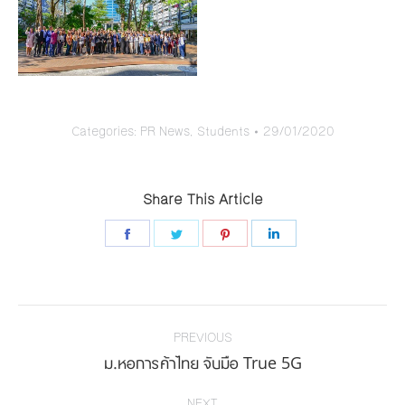
Categories:
PR News
,
Students
29/01/2020
Share This Article
Share
Share
Share
Share
on
on
on
on
Facebook
Twitter
Pinterest
LinkedIn
Post
navigation
PREVIOUS
Previous
ม.หอการค้าไทย จับมือ True 5G
post:
NEXT