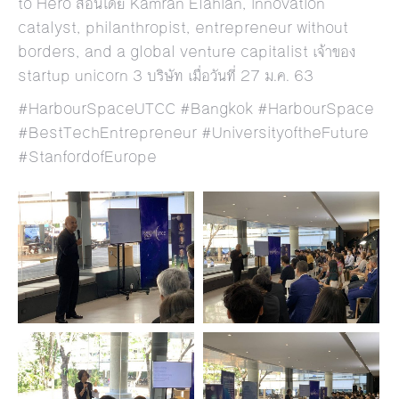
to Hero สอนโดย Kamran Elahian, innovation
catalyst, philanthropist, entrepreneur without
borders, and a global venture capitalist เจ้าของ
startup unicorn 3 บริษัท เมื่อวันที่ 27 ม.ค. 63
#HarbourSpaceUTCC #Bangkok #HarbourSpace
#BestTechEntrepreneur #UniversityoftheFuture
#StanfordofEurope