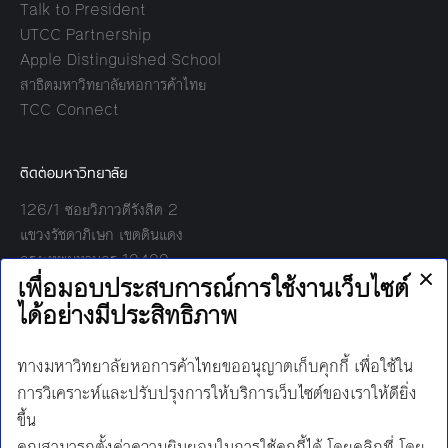
Talk to President
UTCC Partnership
Apple Distinguished School
สาธิตมหาวิทยาลัยหอการค้าไทย
TCC Connect
ติดต่อมหาวิทยาลัย
126/1 ซอยวิภาวดีรังสิต 2
แขวงรัชดาภิเษก เขตดินแดง
กรุงเทพมหานคร 10400
โทร:
02-697-6000
เวลาทำการ:
8.30 - 17.00
Find us on:
Facebook
Twitter
YouTube
Instagram
Mail