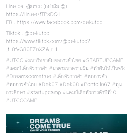
Line oa: @utcc (อย่าลืม @)
https://lin.ee/fTPsDQ1
FB :
https://www.facebook.com/dekutcc
Tiktok : @dekutcc
https://www.tiktok.com/@dekutcc?
_t=8fvG86FZoXZ&_r=1
#UTCC #มหาวิทยาลัยหอการค้าไทย #STARTUPCAMP
#แคมป์เด็กหัวการค้า #มาตามหาความฝัน #ทำฝันให้เป็นจริง
#Dreamscometrue #เด็กหัวการค้า #หอการค้า
#หอการค้าไทย #Dek67 #Dek68 #Portfolio67 #ทุน
การศึกษา #startupcamp #แคมป์เด็กหัวการค้าปีที่10
#UTCCCAMP