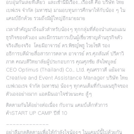
อบอุ่นกันเลยทีเดียว และเช้านี้มีเรื่อง…เรื่องดี คือ บริษัท ไทย
เบฟเรจ จำกัด (มหาชน) มามอบทุนการศึกษาให้กับน้อง ๆ ใน
แคมป์อีกด้วย รวมถึงมีผู้ใหญ่อีกมายมาย
เวลาสำคัญมาถึงแล้วสำหรับน้องๆ ทุกกลุ่มที่ต้องนำเสนอแผน
ธุรกิจของตัวเอง และมีกรรมการเป็นผู้เชี่ยวชาญด้านธุรกิจตัว
จริงเสียงจริง โดยมีอาจารย์ ดร.พิชญ์พธู ไวยโชติ รอง
อธิการบดีฝ่ายสื่อสารการตลาด อาจารย์ ดร.ศุภสัณห์ ปรีดาวิ
ภาต คณบดีวิทยาลัยผู้ประกอบการ คุณศุภชัย สัจไพบูลย์
CEO Optimus (Thailand) Co., Ltd. คุณศราวดี แย้มงาม
Creative and Event Assistance Manager บริษัท ไทย
เบฟเวอเรจ จำกัด (มหาชน) น้องๆ ทุกคนเต็มที่กับแผนธุกิจของ
ตัวเองอย่างมาก แอดมินเอาใจช่วยนะคะ สู้ๆ
ติดตามกันได้อย่างต่อเนื่อง กับงาน แคมป์เด็กหัวการ
ค้าSTART UP CAMP ปีที่ 10
—————————————
อย่าลืมกดติดตามเพื่อให้กำลังใจน้องๆ ในแคมป์นี้ไปด้วยกัน