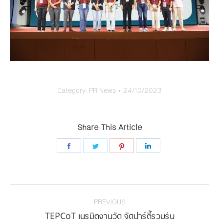
Category:
PR News
24/10/2023
Share This Article
Share
Share
Share
Share
on
on
on
on
Facebook
Twitter
Pinterest
LinkedIn
Post
navigation
PREVIOUS
Previous
TEPCoT เนรมิตงานวัด จัดปาร์ตี้รวมรุ่น