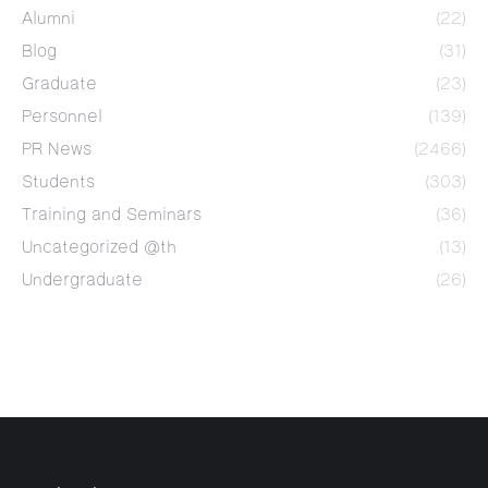
Alumni
(22)
Blog
(31)
Graduate
(23)
Personnel
(139)
PR News
(2466)
Students
(303)
Training and Seminars
(36)
Uncategorized @th
(13)
Undergraduate
(26)