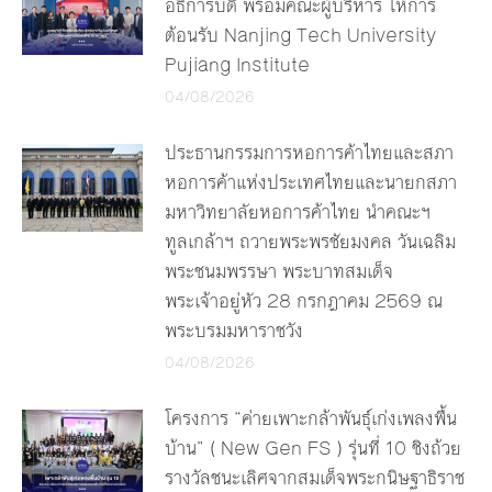
อธิการบดี พร้อมคณะผู้บริหาร ให้การ
ต้อนรับ Nanjing Tech University
Pujiang Institute
04/08/2026
ประธานกรรมการหอการค้าไทยและสภา
หอการค้าแห่งประเทศไทยและนายกสภา
มหาวิทยาลัยหอการค้าไทย นำคณะฯ
ทูลเกล้าฯ ถวายพระพรชัยมงคล วันเฉลิม
พระชนมพรรษา พระบาทสมเด็จ
พระเจ้าอยู่หัว 28 กรกฎาคม 2569 ณ
พระบรมมหาราชวัง
04/08/2026
โครงการ “ค่ายเพาะกล้าพันธุ์เก่งเพลงพื้น
บ้าน” ( New Gen FS ) รุ่นที่ 10 ชิงถ้วย
รางวัลชนะเลิศจากสมเด็จพระกนิษฐาธิราช