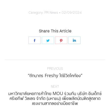
Category:
PR News
02/09/2024
Share This Article
Share
Share
Share
Share
on
on
on
on
Facebook
Twitter
Pinterest
LinkedIn
Post
navigation
PREVIOUS
Previous
“ตักบาตร Freshy ไถ่ชีวิตโคท้อง”
post:
NEXT
มหาวิทยาลัยหอการค้าไทย MOU ร่วมกับ บริษัท อินเด็กซ์
Next
ครีเอทีฟ วิลเลจ จำกัด (มหาชน) เพื่อผลิตบัณฑิตสู่ตลาด
แรงงานสากลอย่างมืออาชีพ
post: