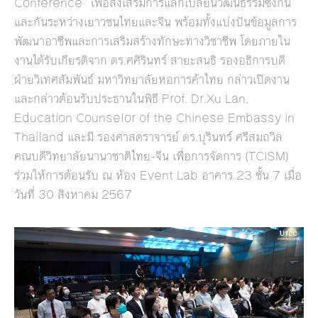
Conference” เพื่อส่งเสริมการแลกเปลี่ยนวัฒนธรรมซึ่งกัน
และกันระหว่างเยาวชนไทยและจีน พร้อมทั้งแบ่งปันข้อมูลการ
พัฒนาอาชีพและการเสริมสร้างทักษะทางวิชาชีพ โดยภายใน
งานได้รับเกียรติจาก ดร.ศศิรินทร์ สายะสนธิ รองอธิการบดี
ฝ่ายวิเทศสัมพันธ์ มหาวิทยาลัยหอการค้าไทย กล่าวเปิดงาน
และกล่าวต้อนรับประธานในพิธี Prof. Dr.Xu Lan,
Education Counselor of the Chinese Embassy in
Thailand และมี รองศาสตราจารย์ ดร.บุรินทร์ ศรีสมถวิล
คณบดีวิทยาลัยนานาชาติไทย-จีน เพื่อการจัดการ (TCISM)
ร่วมให้การต้อนรับ ณ ห้อง Event Lab อาคาร 23 ชั้น 7 เมื่อ
วันที่ 30 สิงหาคม 2567