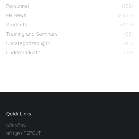
Personnel
(139)
PR News
(2466)
Students
(303)
Training and Seminars
(36)
Uncategorized @th
(13)
Undergraduate
(26)
Quick Links
สมัครเรียน
หลักสูตร TEPCoT