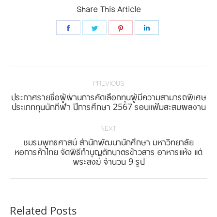
Share This Article
Share
Share
Share
Share
on
on
on
on
Facebook
Twitter
Pinterest
LinkedIn
Post
navigation
PREVIOUS
ประกาศรายชื่อผู้ผ่านการคัดเลือกทุนผู้มีความสามารถพิเศษ
Previous
ประเภททุนนักกีฬา ปีการศึกษา 2567 รอบแฟ้มสะสมผลงาน
post:
NEXT
ชมรมพุทธศาสน์ สำนักพัฒนานักศึกษา มหาวิทยาลัย
Next
หอการค้าไทย จัดพิธีทำบุญตักบาตรข้าวสาร อาหารแห้ง แด่
พระสงฆ์ จำนวน 9 รูป
post:
Related Posts