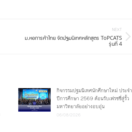
on
on
on
book
Twitter
Pinterest
LinkedIn
NEXT
ม.หอการค้าไทย จัดปฐมนิเทศหลักสูตร ToPCATS
Next
รุ่นที่ 4
post:
กิจกรรมปฐมนิเทศนักศึกษาใหม่ ประจำ
ปีการศึกษา 2569 ต้อนรับเฟรชชี่สู่รั้ว
มหาวิทยาลัยอย่างอบอุ่น
ง
06/08/2026