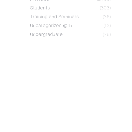
Students
(303)
Training and Seminars
(36)
Uncategorized @th
(13)
Undergraduate
(26)