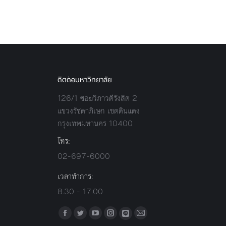
ติดต่อมหาวิทยาลัย
126/1 ซอยวิภาวดีรังสิต 2
แขวงรัชดาภิเษก เขตดินแดง
กรุงเทพมหานคร 10400
โทร:
02-697-6000
เวลาทำการ:
8.30 - 17.00
Find us on:
Facebook
Twitter
YouTube
Instagram
Mail
Line