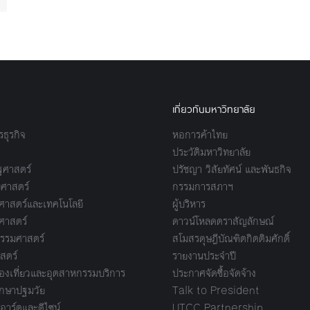
เกี่ยวกับมหาวิทยาลัย
ธุรกิจ
หอการค้าไทย
ประวัติมหาวิทยาลัย
ศาสตร์
ปรัชญา วิสัยทัศน์ และพันธกิจ
ศาสตร์
กรรมการสภาฯ
าสตร์และเทคโนโลยี
ผู้บริหาร
ศาสตร์
ดาวน์โหลดตราสัญลักษณ์
รรมศาสตร์
สโมสรดุษฎีบัณฑิตกิตติมศักดิ์
สตร์
รายงานประจำปี
งเที่ยวและอุตสาหกรรมบริการ
ประกาศจัดซื้อจัดจ้าง
กษาปฐมวัย
Talk to President
อาร์ตและดีไซน์
UTCC Partnership