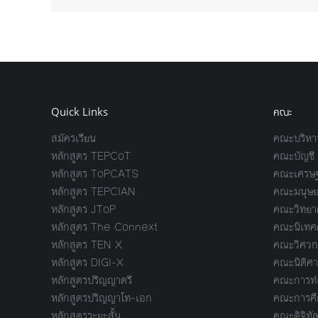
Quick Links
คณะ
สมัครเรียน
คณะบริหาร
หลักสูตร TEPCoT
คณะบัญชี
หลักสูตร ToPCATS
คณะเศรษฐ
หลักสูตร TEPCIAN
คณะมนุษย
หลักสูตร JToP
คณะวิทยาศ
หลักสูตร The Connext
คณะนิเทศ
หลักสูตร TEN X
คณะวิศวก
หลักสูตร DIGI-X
คณะนิติศา
หลักสูตรปริญญาตรี
คณะการท่อ
หลักสูตรปริญญาโท-เอก
คณะการศึ
หลักสูตรระยะสั้น
คณะดิจิทัล