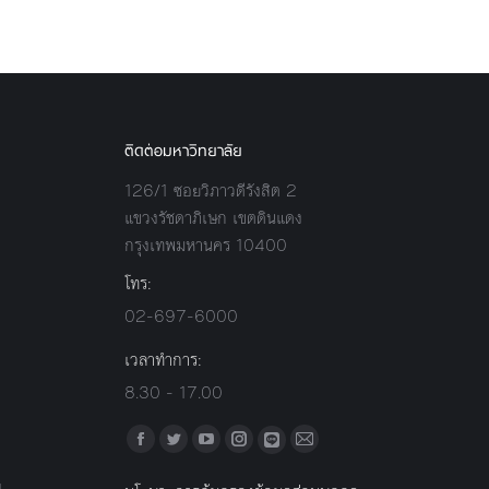
ติดต่อมหาวิทยาลัย
126/1 ซอยวิภาวดีรังสิต 2
แขวงรัชดาภิเษก เขตดินแดง
กรุงเทพมหานคร 10400
โทร:
02-697-6000
เวลาทำการ:
8.30 - 17.00
Find us on:
Facebook
Twitter
YouTube
Instagram
Mail
Line