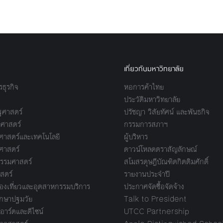
เกี่ยวกับมหาวิทยาลัย
ธุรกิจ
หอการค้าไทย
ประวัติมหาวิทยาลัย
ศาสตร์
ปรัชญา วิสัยทัศน์ และพันธกิจ
ศาสตร์
กรรมการสภาฯ
าสตร์และเทคโนโลยี
ผู้บริหาร
ศาสตร์
ดาวน์โหลดตราสัญลักษณ์
รรมศาสตร์
สโมสรดุษฎีบัณฑิตกิตติมศักดิ์
สตร์
รายงานประจำปี
งเที่ยวและอุตสาหกรรมบริการ
ประกาศจัดซื้อจัดจ้าง
กษาปฐมวัย
Talk to President
อาร์ตและดีไซน์
UTCC Partnership