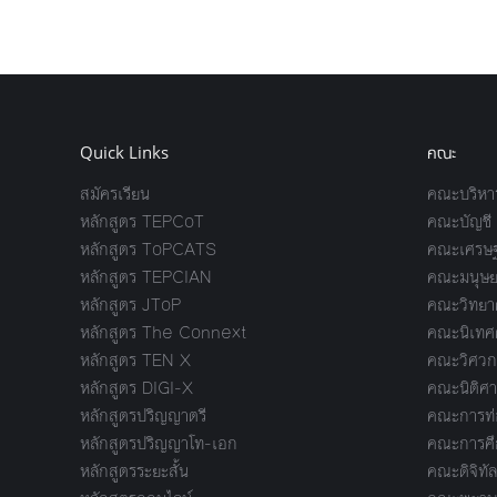
Quick Links
คณะ
สมัครเรียน
คณะบริหาร
หลักสูตร TEPCoT
คณะบัญชี
หลักสูตร ToPCATS
คณะเศรษฐ
หลักสูตร TEPCIAN
คณะมนุษย
หลักสูตร JToP
คณะวิทยาศ
หลักสูตร The Connext
คณะนิเทศ
หลักสูตร TEN X
คณะวิศวก
หลักสูตร DIGI-X
คณะนิติศา
หลักสูตรปริญญาตรี
คณะการท่อ
หลักสูตรปริญญาโท-เอก
คณะการศึ
หลักสูตรระยะสั้น
คณะดิจิทัล