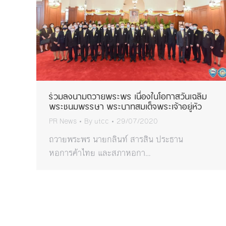
ร่วมลงนามถวายพระพร เนื่องในโอกาสวันเฉลิม
พระชนมพรรษา พระบาทสมเด็จพระเจ้าอยู่หัว
PR News
By
utcc
29/07/2020
ถวายพระพร นายกลินท์ สารสิน ประธาน
หอการค้าไทย และสภาหอกา…