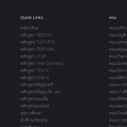
Quick Links
คณะ
สมัครเรียน
คณะบริหาร
หลักสูตร TEPCoT
คณะบัญชี
หลักสูตร ToPCATS
คณะเศรษฐ
หลักสูตร TEPCIAN
คณะมนุษย
หลักสูตร JToP
คณะวิทยาศ
หลักสูตร The Connext
คณะนิเทศ
หลักสูตร TEN X
คณะวิศวก
หลักสูตร DIGI-X
คณะนิติศา
หลักสูตรปริญญาตรี
คณะการท่อ
หลักสูตรปริญญาโท-เอก
คณะการศึ
หลักสูตรระยะสั้น
คณะดิจิทัล
หลักสูตรออนไลน์
คณะพยาบา
ทุนการศึกษา
คณะวิทยพ
นักศึกษาปัจจุบัน
คณะการสร้