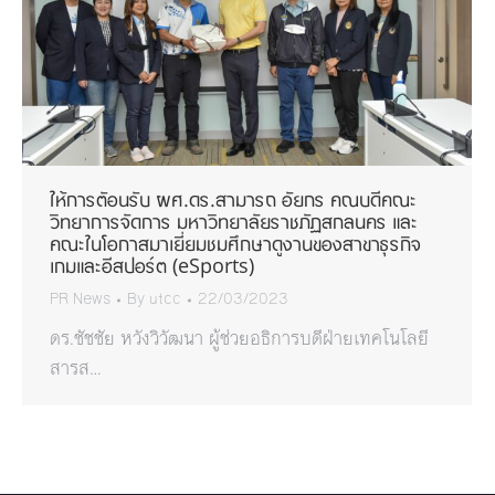
ให้การตัอนรับ ผศ.ดร.สามารถ อัยกร คณบดีคณะ
วิทยาการจัดการ มหาวิทยาลัยราชภัฏสกลนคร และ
คณะในโอกาสมาเยี่ยมชมศึกษาดูงานของสาขาธุรกิจ
เกมและอีสปอร์ต (eSports)
PR News
By
utcc
22/03/2023
ดร.ชัชชัย หวังวิวัฒนา ผู้ช่วยอธิการบดีฝ่ายเทคโนโลยี
สารส…