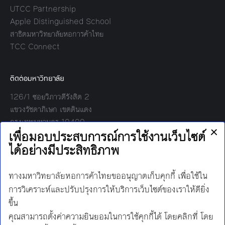
UTCC Partnership
Apple Distinguished School
สาธิตมหาวิทยาลัยหอการค้าไทย
TCC Connect
ติดต่อมหาวิทยาลัย
126/1 ซอยวิภาวดีรังสิต 2
แขวงรัชดาภิเษก เขตดินแดง
กรุงเทพมหานคร 10400
โทร:
02-697-6000
เวลาทำการ:
8.30 - 17.00
Find us on:
Facebook
Twitter
YouTube
Instagram
Mail
Line