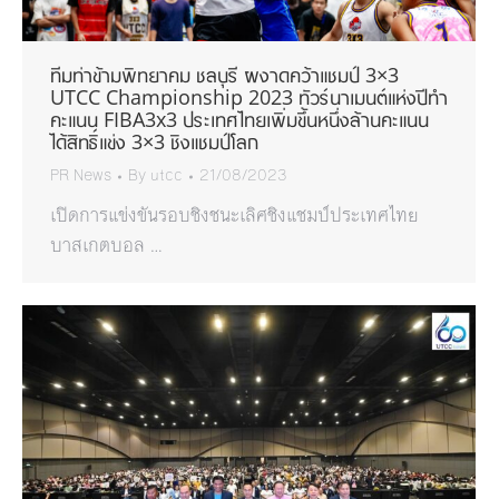
ทีมท่าข้ามพิทยาคม ชลบุรี ผงาดคว้าแชมป์ 3×3
UTCC Championship 2023 ทัวร์นาเมนต์แห่งปีทำ
คะแนน FIBA3x3 ประเทศไทยเพิ่มขึ้นหนึ่งล้านคะแนน
ได้สิทธิ์แข่ง 3×3 ชิงแชมป์โลก
PR News
By
utcc
21/08/2023
เปิดการแข่งขันรอบชิงชนะเลิศชิงแชมป์ประเทศไทย
บาสเกตบอล …