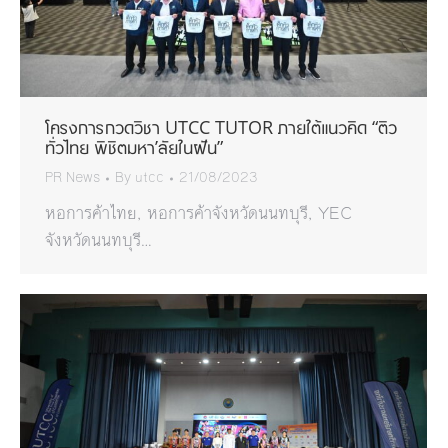
โครงการกวดวิชา UTCC TUTOR ภายใต้แนวคิด “ติว
ทั่วไทย พิชิตมหา’ลัยในฝัน”
PR News
By
utcc
21/08/2023
หอการค้าไทย, หอการค้าจังหวัดนนทบุรี, YEC
จังหวัดนนทบุรี…