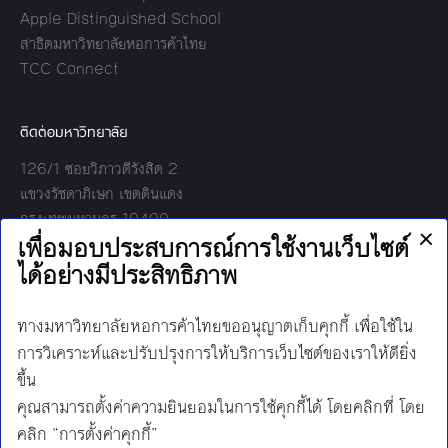
Apple Distinguished School
สาธิตมหาวิทยาลัยหอการค้าไทย
TCC Connect
ติดต่อมหาวิทยาลัย
126/1 ซอยวิภาวดีรังสิต 2
แขวงรัชดาภิเษก เขตดินแดง
กรุงเทพมหานคร 10400
โทร:
02-697-6000
เวลาทำการ:
8.30 - 17.00
Find us on:
Facebook
Twitter
YouTube
Instagram
Mail
Line
นโยบายการคุ้มครองข้อมูลส่วนบุคคล