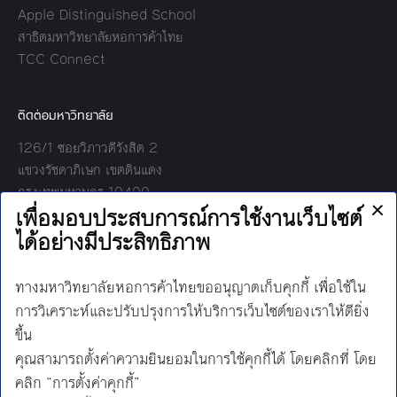
Apple Distinguished School
สาธิตมหาวิทยาลัยหอการค้าไทย
TCC Connect
ติดต่อมหาวิทยาลัย
126/1 ซอยวิภาวดีรังสิต 2
แขวงรัชดาภิเษก เขตดินแดง
กรุงเทพมหานคร 10400
โทร:
02-697-6000
เวลาทำการ:
8.30 - 17.00
Find us on:
Facebook
Twitter
YouTube
Instagram
Mail
Line
นโยบายการคุ้มครองข้อมูลส่วนบุคคล