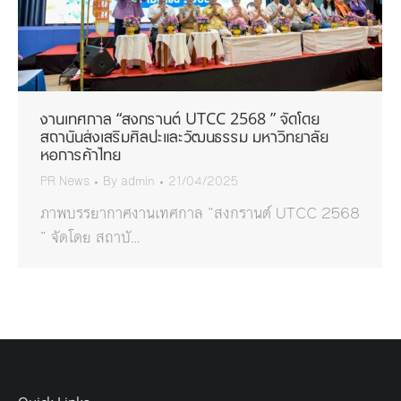
งานเทศกาล “สงกรานต์ UTCC 2568 ” จัดโดย
สถาบันส่งเสริมศิลปะและวัฒนธรรม มหาวิทยาลัย
หอการค้าไทย
PR News
By
admin
21/04/2025
ภาพบรรยากาศงานเทศกาล “สงกรานต์ UTCC 2568
” จัดโดย สถาบั…